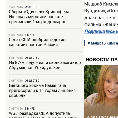
Машраб Кимсан
8 АВГУСТА
|
ОБЩЕСТВО
Вуадиля», «Огн
Сборы «Одиссеи» Кристофера
Нолана в мировом прокате
дракона», «За
превысили 1 млрд долларов
фильма «Жених 
Подпишитесь н
8 АВГУСТА
|
В МИРЕ
Сенат США одобрил «адские
#
Машраб Кимса
санкции» против России
8 АВГУСТА
|
ОБЩЕСТВО
На 87-м году жизни скончался актер
Абдуманнон Убайдуллаев
7 АВГУСТА
|
ОБЩЕСТВО
Бывшего хокима Намангана
приговорили к 11 годам лишения
свободы
7 АВГУСТА
|
В МИРЕ
WSJ: разведка США допустила