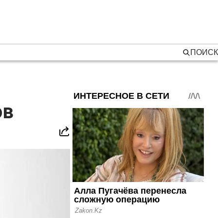
ПОИСК
ов