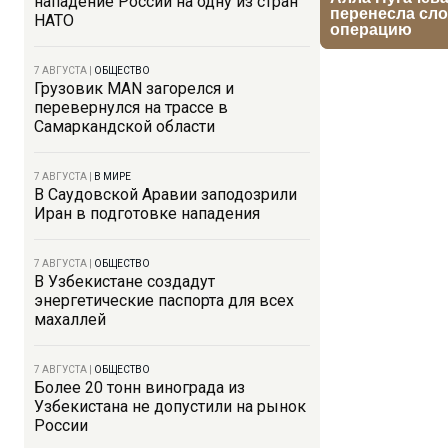
нападение России на одну из стран
НАТО
7 АВГУСТА
|
ОБЩЕСТВО
Грузовик MAN загорелся и
перевернулся на трассе в
Самаркандской области
7 АВГУСТА
|
В МИРЕ
В Саудовской Аравии заподозрили
Иран в подготовке нападения
7 АВГУСТА
|
ОБЩЕСТВО
В Узбекистане создадут
энергетические паспорта для всех
махаллей
7 АВГУСТА
|
ОБЩЕСТВО
Более 20 тонн винограда из
Узбекистана не допустили на рынок
России