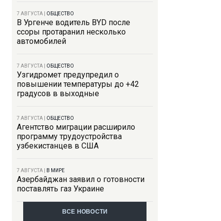
7 АВГУСТА
|
ОБЩЕСТВО
В Ургенче водитель BYD после
ссоры протаранил несколько
автомобилей
7 АВГУСТА
|
ОБЩЕСТВО
Узгидромет предупредил о
повышении температуры до +42
градусов в выходные
7 АВГУСТА
|
ОБЩЕСТВО
Агентство миграции расширило
программу трудоустройства
узбекистанцев в США
7 АВГУСТА
|
В МИРЕ
Азербайджан заявил о готовности
поставлять газ Украине
ВСЕ НОВОСТИ