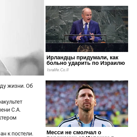
ду жизни. Об
факультет
ени С.А.
ктером
ан к постели.