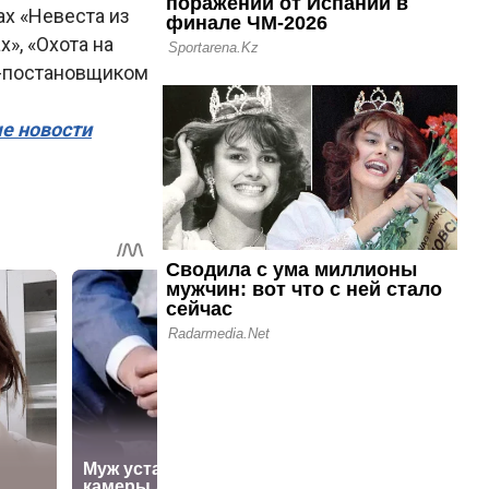
ах «Невеста из
х», «Охота на
м-постановщиком
ые новости