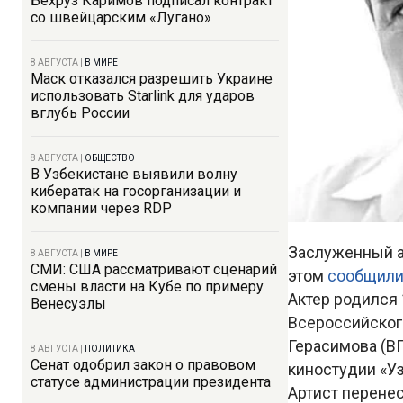
Бехруз Каримов подписал контракт
со швейцарским «Лугано»
8 АВГУСТА
|
В МИРЕ
Маск отказался разрешить Украине
использовать Starlink для ударов
вглубь России
8 АВГУСТА
|
ОБЩЕСТВО
В Узбекистане выявили волну
кибератак на госорганизации и
компании через RDP
Заслуженный а
8 АВГУСТА
|
В МИРЕ
СМИ: США рассматривают сценарий
этом
сообщил
смены власти на Кубе по примеру
Актер родился 
Венесуэлы
Всероссийског
Герасимова (ВГ
8 АВГУСТА
|
ПОЛИТИКА
Сенат одобрил закон о правовом
киностудии «У
статусе администрации президента
Артист перенес