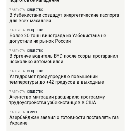
подготовке нападения
7 АВГУСТА
|
ОБЩЕСТВО
В Узбекистане создадут энергетические паспорта
для всех махаллей
7 АВГУСТА
|
ОБЩЕСТВО
Более 20 тонн винограда из Узбекистана не
допустили на рынок России
7 АВГУСТА
|
ОБЩЕСТВО
В Ургенче водитель BYD после ссоры протаранил
несколько автомобилей
7 АВГУСТА
|
ОБЩЕСТВО
Узгидромет предупредил о повышении
температуры до +42 градусов в выходные
7 АВГУСТА
|
ОБЩЕСТВО
Агентство миграции расширило программу
трудоустройства узбекистанцев в США
7 АВГУСТА
|
В МИРЕ
Азербайджан заявил о готовности поставлять газ
Украине