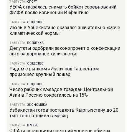
7 АВГУСТА
|
СПОРТ
УЕФА отказалась снимать бойкот соревнований
ФИФА после извинений Инфантино
6 АВГУСТА
|
ОБЩЕСТВО
Июль в Узбекистане оказался значительно жарче
климатической нормы
6 АВГУСТА
|
ПОЛИТИКА
Депутаты одобрили законопроект о конфискации
авто за дорожное хулиганство
6 АВГУСТА
|
ОБЩЕСТВО
Рядом с рынком «Изза» под Ташкентом
произошел крупный пожар
6 АВГУСТА
|
ОБЩЕСТВО
Число рабочих въездов граждан Центральной
Азии в Россию сократилось на 15%
6 АВГУСТА
|
ЭКОНОМИКА
Узбекистан готов поставлять Кыргызстану до 20
тыс. тонн топлива в месяц
6 АВГУСТА
|
В МИРЕ
США восстановили прежний уровень обмена