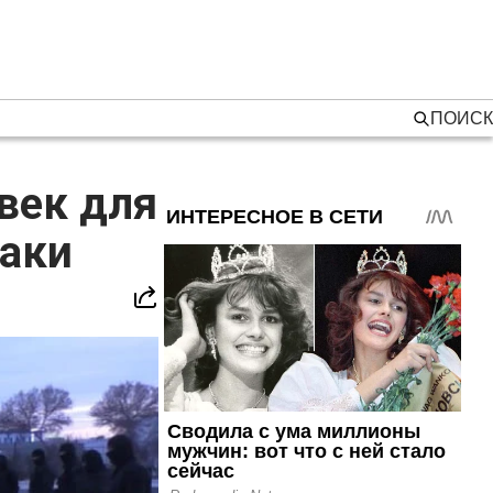
ПОИСК
век для
аки