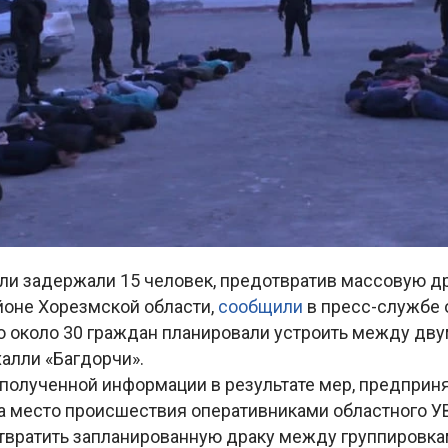
ли задержали 15 человек, предотвратив массовую др
йоне Хорезмской области,
сообщили
в пресс-службе 
о около 30 граждан планировали устроить между дву
алли «Багдорчи».
 полученной информации в результате мер, предприн
 место происшествия оперативниками областного УВ
твратить запланированную драку между группировкам