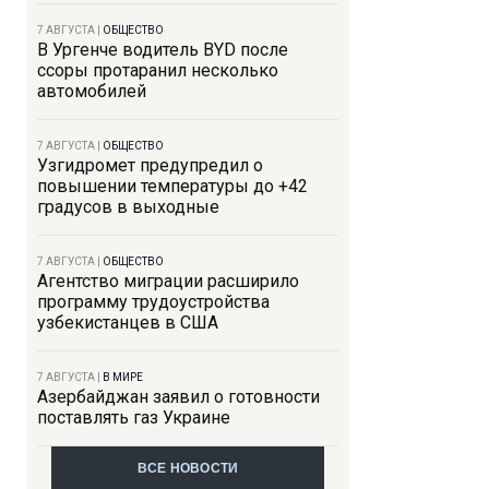
7 АВГУСТА
|
ОБЩЕСТВО
В Ургенче водитель BYD после
ссоры протаранил несколько
автомобилей
7 АВГУСТА
|
ОБЩЕСТВО
Узгидромет предупредил о
повышении температуры до +42
градусов в выходные
7 АВГУСТА
|
ОБЩЕСТВО
Агентство миграции расширило
программу трудоустройства
узбекистанцев в США
7 АВГУСТА
|
В МИРЕ
Азербайджан заявил о готовности
поставлять газ Украине
ВСЕ НОВОСТИ