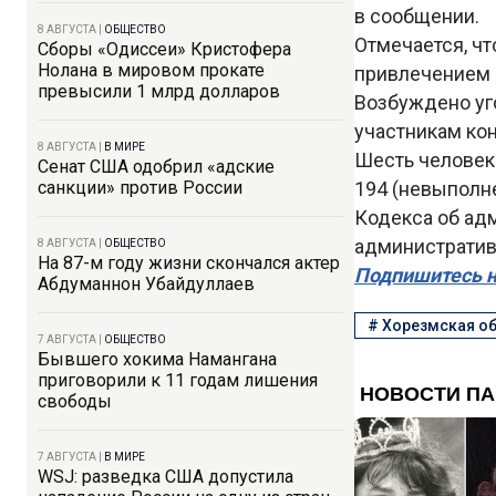
в сообщении.
8 АВГУСТА
|
ОБЩЕСТВО
Отмечается, ч
Сборы «Одиссеи» Кристофера
Нолана в мировом прокате
привлечением 
превысили 1 млрд долларов
Возбуждено уго
участникам ко
8 АВГУСТА
|
В МИРЕ
Шесть человек 
Сенат США одобрил «адские
санкции» против России
194 (невыполн
Кодекса об адм
административ
8 АВГУСТА
|
ОБЩЕСТВО
На 87-м году жизни скончался актер
Подпишитесь н
Абдуманнон Убайдуллаев
#
Хорезмская о
7 АВГУСТА
|
ОБЩЕСТВО
Бывшего хокима Намангана
приговорили к 11 годам лишения
свободы
7 АВГУСТА
|
В МИРЕ
WSJ: разведка США допустила