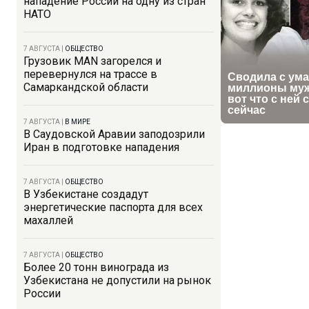
нападение России на одну из стран
НАТО
7 АВГУСТА
|
ОБЩЕСТВО
Грузовик MAN загорелся и
перевернулся на трассе в
Самаркандской области
7 АВГУСТА
|
В МИРЕ
В Саудовской Аравии заподозрили
Иран в подготовке нападения
7 АВГУСТА
|
ОБЩЕСТВО
В Узбекистане создадут
энергетические паспорта для всех
махаллей
7 АВГУСТА
|
ОБЩЕСТВО
Более 20 тонн винограда из
Узбекистана не допустили на рынок
России