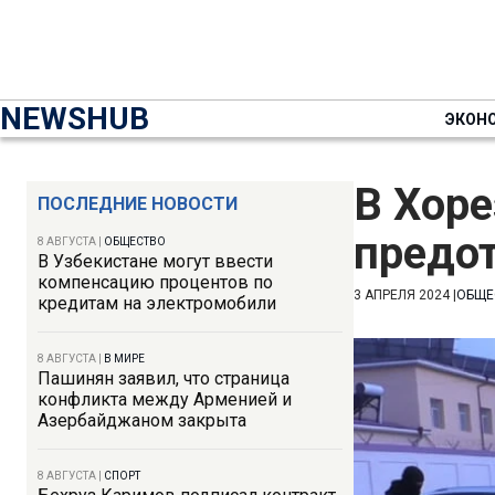
NEWSHUB
ЭКОН
В Хоре
ПОСЛЕДНИЕ НОВОСТИ
предо
8 АВГУСТА
|
ОБЩЕСТВО
В Узбекистане могут ввести
компенсацию процентов по
3 АПРЕЛЯ 2024
|
ОБЩЕ
кредитам на электромобили
8 АВГУСТА
|
В МИРЕ
Пашинян заявил, что страница
конфликта между Арменией и
Азербайджаном закрыта
8 АВГУСТА
|
СПОРТ