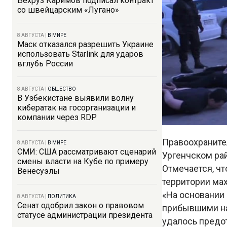
Бехруз Каримов подписал контракт
со швейцарским «Лугано»
8 АВГУСТА
|
В МИРЕ
Маск отказался разрешить Украине
использовать Starlink для ударов
вглубь России
8 АВГУСТА
|
ОБЩЕСТВО
В Узбекистане выявили волну
кибератак на госорганизации и
компании через RDP
Правоохраните
8 АВГУСТА
|
В МИРЕ
СМИ: США рассматривают сценарий
Ургенчском ра
смены власти на Кубе по примеру
Отмечается, чт
Венесуэлы
территории мах
«На основании
8 АВГУСТА
|
ПОЛИТИКА
Сенат одобрил закон о правовом
прибывшими на
статусе администрации президента
удалось предо