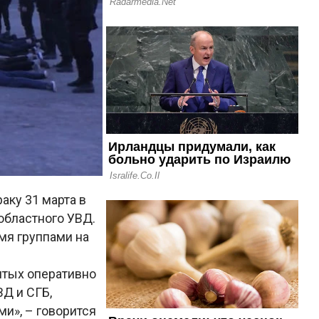
аку 31 марта в
областного УВД.
мя группами на
ятых оперативно
Д и СГБ,
и», – говорится