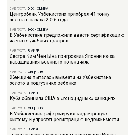
5 АВГУСТА
|
ЭКОНОМИКА
Центробанк Узбекистана приобрел 41 тонну
золота с начала 2026 года
5 АВГУСТА
|
ЭКОНОМИКА
В Узбекистане предложили ввести сертификацию
частных учебных центров
5 АВГУСТА
|
В МИРЕ
Сестра Ким Чен Ына пригрозила Японии из-за
наращивания военного потенциала
5 АВГУСТА
|
ОБЩЕСТВО
Женщина пыталась вывезти из Узбекистана
золото в подгузнике ребенка
5 АВГУСТА
|
В МИРЕ
Куба обвинила США в «геноцидных» санкциях
5 АВГУСТА
|
ОБЩЕСТВО
В Узбекистане реформируют кадастровую
систему и упростят регистрацию недвижимости
4 АВГУСТА
|
В МИРЕ
Трамп заявил о «последнем шансе» для Ирана