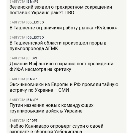
6 АВГУСТА
|
В МИРЕ
Зеленский заявил о трехкратном сокращении
поставок Украине ракет ПВО
6 АВГУСТА
|
ОБЩЕСТВО
В Ташкенте ограничили работу рынка «Куйлюк»
6 АВГУСТА
|
ОБЩЕСТВО
В Ташкентской области произошел прорыв
пульпопровода АГМК
6 АВГУСТА
|
СПОРТ
Джанни Инфантино сохранил пост президента
ФИФА несмотря на критику
5 АВГУСТА
|
В МИРЕ
Экс-чиновники из Европы и РФ провели тайную
встречу по Украине – СМИ
5 АВГУСТА
|
В МИРЕ
Путин назначил новых командующих
группировками войск в Украине
5 АВГУСТА
|
СПОРТ
Фабио Каннаваро опроверг слухи о своей
зарплате в сборной Узбекистана