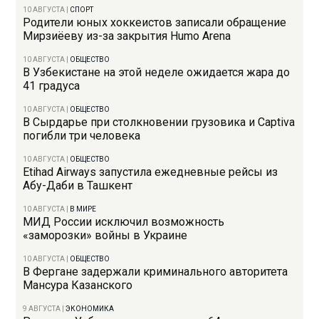
10 АВГУСТА
|
СПОРТ
Родители юных хоккеистов записали обращение
Мирзиёеву из-за закрытия Humo Arena
10 АВГУСТА
|
ОБЩЕСТВО
В Узбекистане на этой неделе ожидается жара до
41 градуса
10 АВГУСТА
|
ОБЩЕСТВО
В Сырдарье при столкновении грузовика и Captiva
погибли три человека
10 АВГУСТА
|
ОБЩЕСТВО
Etihad Airways запустила ежедневные рейсы из
Абу-Даби в Ташкент
10 АВГУСТА
|
В МИРЕ
МИД России исключил возможность
«заморозки» войны в Украине
10 АВГУСТА
|
ОБЩЕСТВО
В Фергане задержали криминального авторитета
Мансура Казанского
9 АВГУСТА
|
ЭКОНОМИКА