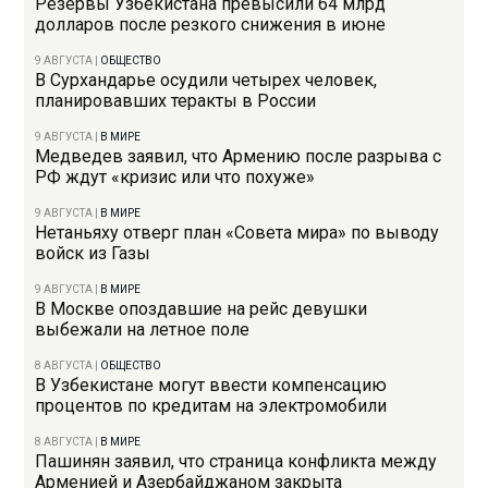
Резервы Узбекистана превысили 64 млрд
долларов после резкого снижения в июне
9 АВГУСТА
|
ОБЩЕСТВО
В Сурхандарье осудили четырех человек,
планировавших теракты в России
9 АВГУСТА
|
В МИРЕ
Медведев заявил, что Армению после разрыва с
РФ ждут «кризис или что похуже»
9 АВГУСТА
|
В МИРЕ
Нетаньяху отверг план «Совета мира» по выводу
войск из Газы
9 АВГУСТА
|
В МИРЕ
В Москве опоздавшие на рейс девушки
выбежали на летное поле
8 АВГУСТА
|
ОБЩЕСТВО
В Узбекистане могут ввести компенсацию
процентов по кредитам на электромобили
8 АВГУСТА
|
В МИРЕ
Пашинян заявил, что страница конфликта между
Арменией и Азербайджаном закрыта