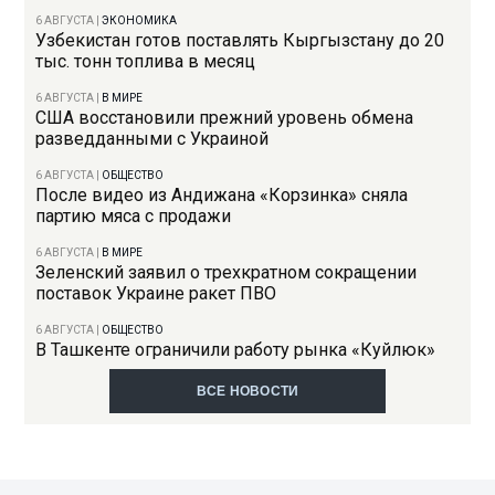
6 АВГУСТА
|
ЭКОНОМИКА
Узбекистан готов поставлять Кыргызстану до 20
тыс. тонн топлива в месяц
6 АВГУСТА
|
В МИРЕ
США восстановили прежний уровень обмена
разведданными с Украиной
6 АВГУСТА
|
ОБЩЕСТВО
После видео из Андижана «Корзинка» сняла
партию мяса с продажи
6 АВГУСТА
|
В МИРЕ
Зеленский заявил о трехкратном сокращении
поставок Украине ракет ПВО
6 АВГУСТА
|
ОБЩЕСТВО
В Ташкенте ограничили работу рынка «Куйлюк»
ВСЕ НОВОСТИ