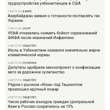
трудоустройства узбекистанцев в США
7 АВГУСТА
|
В МИРЕ
Азербайджан заявил о готовности поставлять газ
Украине
7 АВГУСТА
|
СПОРТ
УЕФА отказалась снимать бойкот соревнований
ФИФА после извинений Инфантино
6 АВГУСТА
|
ОБЩЕСТВО
Июль в Узбекистане оказался значительно жарче
климатической нормы
6 АВГУСТА
|
ПОЛИТИКА
Депутаты одобрили законопроект о конфискации
авто за дорожное хулиганство
6 АВГУСТА
|
ОБЩЕСТВО
Рядом с рынком «Изза» под Ташкентом
произошел крупный пожар
6 АВГУСТА
|
ОБЩЕСТВО
Число рабочих въездов граждан Центральной
Азии в Россию сократилось на 15%