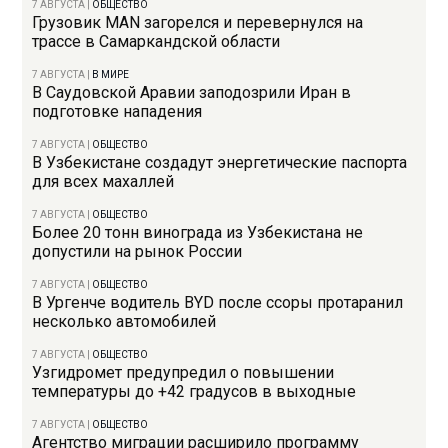
7 АВГУСТА
|
ОБЩЕСТВО
Грузовик MAN загорелся и перевернулся на
трассе в Самаркандской области
7 АВГУСТА
|
В МИРЕ
В Саудовской Аравии заподозрили Иран в
подготовке нападения
7 АВГУСТА
|
ОБЩЕСТВО
В Узбекистане создадут энергетические паспорта
для всех махаллей
7 АВГУСТА
|
ОБЩЕСТВО
Более 20 тонн винограда из Узбекистана не
допустили на рынок России
7 АВГУСТА
|
ОБЩЕСТВО
В Ургенче водитель BYD после ссоры протаранил
несколько автомобилей
7 АВГУСТА
|
ОБЩЕСТВО
Узгидромет предупредил о повышении
температуры до +42 градусов в выходные
7 АВГУСТА
|
ОБЩЕСТВО
Агентство миграции расширило программу