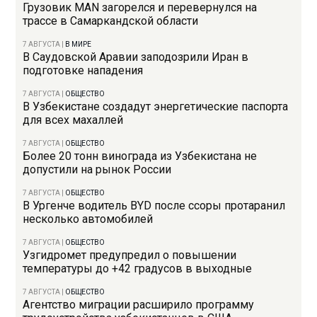
Грузовик MAN загорелся и перевернулся на
трассе в Самаркандской области
7 АВГУСТА
|
В МИРЕ
В Саудовской Аравии заподозрили Иран в
подготовке нападения
7 АВГУСТА
|
ОБЩЕСТВО
В Узбекистане создадут энергетические паспорта
для всех махаллей
7 АВГУСТА
|
ОБЩЕСТВО
Более 20 тонн винограда из Узбекистана не
допустили на рынок России
7 АВГУСТА
|
ОБЩЕСТВО
В Ургенче водитель BYD после ссоры протаранил
несколько автомобилей
7 АВГУСТА
|
ОБЩЕСТВО
Узгидромет предупредил о повышении
температуры до +42 градусов в выходные
7 АВГУСТА
|
ОБЩЕСТВО
Агентство миграции расширило программу