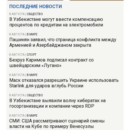
ПОСЛЕДНИЕ НОВОСТИ
8 АВГУСТА
|
ОБЩЕСТВО
В Узбекистане могут ввести компенсацию
процентов по кредитам на электромобили
8 АВГУСТА
|
В МИРЕ
Пашинян заявил, что страница конфликта между
Арменией и Азербайджаном закрыта
8 АВГУСТА
|
СПОРТ
Бехруз Каримов подписал контракт со
швейцарским «Лугано»
8 АВГУСТА
|
В МИРЕ
Маск отказался разрешить Украине использовать
Starlink для ударов вглубь России
8 АВГУСТА
|
ОБЩЕСТВО
В Узбекистане выявили волну кибератак на
госорганизации и компании через RDP
8 АВГУСТА
|
В МИРЕ
СМИ: США рассматривают сценарий смены
власти на Кубе по примеру Венесуэлы