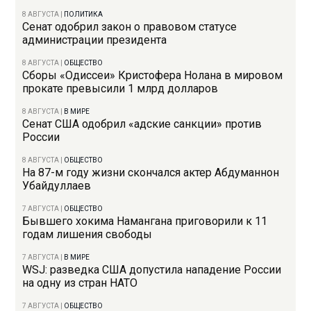
8 АВГУСТА
|
ПОЛИТИКА
Сенат одобрил закон о правовом статусе
администрации президента
8 АВГУСТА
|
ОБЩЕСТВО
Сборы «Одиссеи» Кристофера Нолана в мировом
прокате превысили 1 млрд долларов
8 АВГУСТА
|
В МИРЕ
Сенат США одобрил «адские санкции» против
России
8 АВГУСТА
|
ОБЩЕСТВО
На 87-м году жизни скончался актер Абдуманнон
Убайдуллаев
7 АВГУСТА
|
ОБЩЕСТВО
Бывшего хокима Намангана приговорили к 11
годам лишения свободы
7 АВГУСТА
|
В МИРЕ
WSJ: разведка США допустила нападение России
на одну из стран НАТО
7 АВГУСТА
|
ОБЩЕСТВО