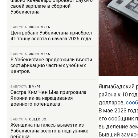
Фабио Каннаваро опроверг слухи о
своей зарплате в сборной
Узбекистана
5 АВГУСТА
|
ЭКОНОМИКА
Центробанк Узбекистана приобрел
41 тонну золота с начала 2026 года
5 АВГУСТА
|
ЭКОНОМИКА
В Узбекистане предложили ввести
сертификацию частных учебных
центров
Янгиабадский 
5 АВГУСТА
|
В МИРЕ
Сестра Ким Чен Ына пригрозила
района к 10 го
Японии из-за наращивания
долларов,
соо
военного потенциала
В мае 2023 год
его сообщник п
5 АВГУСТА
|
ОБЩЕСТВО
Женщина пыталась вывезти из
выделение зем
Узбекистана золото в подгузнике
Бывший замхок
ребенка