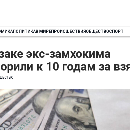
ОМИКА
ПОЛИТИКА
В МИРЕ
ПРОИСШЕСТВИЯ
ОБЩЕСТВО
СПОРТ
заке экс-замхокима
орили к 10 годам за вз
ЩЕСТВО