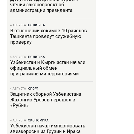
чтении законопроект об
администрации президента
4 АВГУСТА
|
ПОЛИТИКА
В отношении хокимов 10 районов
Ташкента проведут служебную
проверку
4 АВГУСТА
|
ПОЛИТИКА
Узбекистан и Кыргызстан начали
официальный обмен
приграничными территориями
4 АВГУСТА
|
СПОРТ
Защитник сборной Узбекистана
Жахонгир Урозов перешел в
«Рубин»
4 АВГУСТА
|
ЭКОНОМИКА
Узбекистан начал импортировать
авиакеросин из Грузии и Ирака