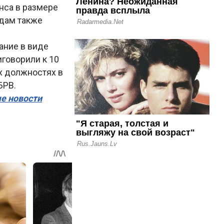
нса в размере
едам также
ание в виде
говорили к 10
х должностях в
БРВ.
ые новости