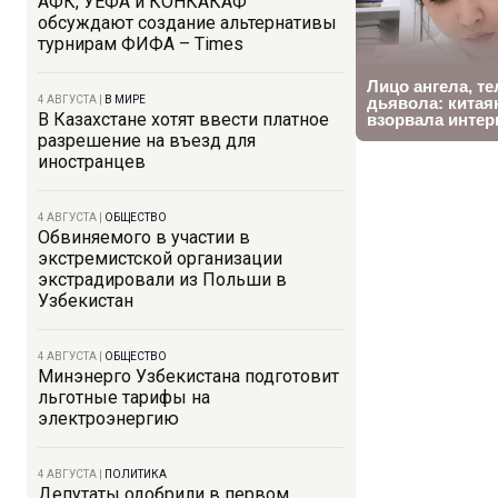
АФК, УЕФА и КОНКАКАФ
обсуждают создание альтернативы
турнирам ФИФА – Times
4 АВГУСТА
|
В МИРЕ
В Казахстане хотят ввести платное
разрешение на въезд для
иностранцев
4 АВГУСТА
|
ОБЩЕСТВО
Обвиняемого в участии в
экстремистской организации
экстрадировали из Польши в
Узбекистан
4 АВГУСТА
|
ОБЩЕСТВО
Минэнерго Узбекистана подготовит
льготные тарифы на
электроэнергию
4 АВГУСТА
|
ПОЛИТИКА
Депутаты одобрили в первом