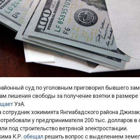
районный суд по уголовным приговорил бывшего зам
дам лишения свободы за получение взятки в размере 
бщает
УзА.
а сотрудник хокимията Янгиабадского района Джизак
отребовали у предпринимателя 200 тыс. долларов в 
ли под строительство ветряной электростанции.
има К.Р.
обещал
решить вопрос с выделением земел