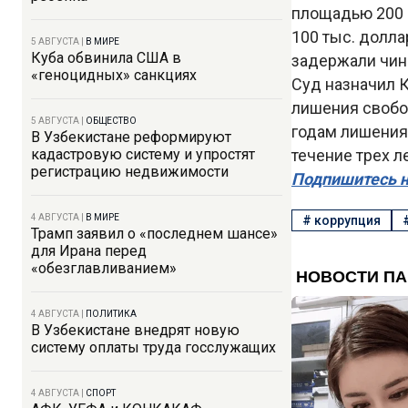
площадью 200 г
100 тыс. долл
5 АВГУСТА
|
В МИРЕ
Куба обвинила США в
задержали чин
«геноцидных» санкциях
Суд назначил К
лишения свобод
5 АВГУСТА
|
ОБЩЕСТВО
годам лишения
В Узбекистане реформируют
кадастровую систему и упростят
течение трех л
регистрацию недвижимости
Подпишитесь н
4 АВГУСТА
|
В МИРЕ
#
коррупция
Трамп заявил о «последнем шансе»
для Ирана перед
«обезглавливанием»
4 АВГУСТА
|
ПОЛИТИКА
В Узбекистане внедрят новую
систему оплаты труда госслужащих
4 АВГУСТА
|
СПОРТ