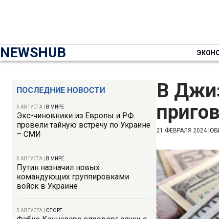
NEWSHUB
ЭКОН
В Джи
ПОСЛЕДНИЕ НОВОСТИ
пригов
5 АВГУСТА
|
В МИРЕ
Экс-чиновники из Европы и РФ
провели тайную встречу по Украине
21 ФЕВРАЛЯ 2024
|
ОБ
– СМИ
5 АВГУСТА
|
В МИРЕ
Путин назначил новых
командующих группировками
войск в Украине
5 АВГУСТА
|
СПОРТ