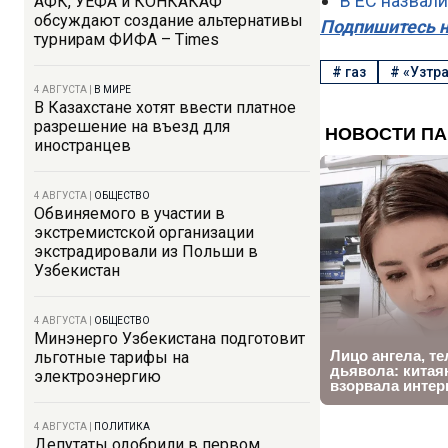
В ЕС назвали
АФК, УЕФА и КОНКАКАФ
обсуждают создание альтернативы
Подпишитесь н
турнирам ФИФА – Times
#
газ
#
«Узтра
4 АВГУСТА
|
В МИРЕ
В Казахстане хотят ввести платное
разрешение на въезд для
иностранцев
4 АВГУСТА
|
ОБЩЕСТВО
Обвиняемого в участии в
экстремистской организации
экстрадировали из Польши в
Узбекистан
4 АВГУСТА
|
ОБЩЕСТВО
Минэнерго Узбекистана подготовит
льготные тарифы на
электроэнергию
4 АВГУСТА
|
ПОЛИТИКА
Депутаты одобрили в первом