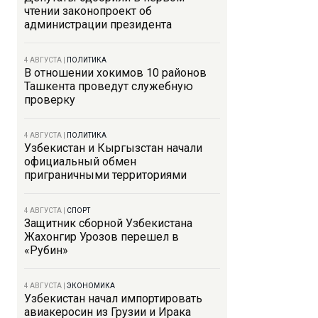
чтении законопроект об
администрации президента
4 АВГУСТА
|
ПОЛИТИКА
В отношении хокимов 10 районов
Ташкента проведут служебную
проверку
4 АВГУСТА
|
ПОЛИТИКА
Узбекистан и Кыргызстан начали
официальный обмен
приграничными территориями
4 АВГУСТА
|
СПОРТ
Защитник сборной Узбекистана
Жахонгир Урозов перешел в
«Рубин»
4 АВГУСТА
|
ЭКОНОМИКА
Узбекистан начал импортировать
авиакеросин из Грузии и Ирака