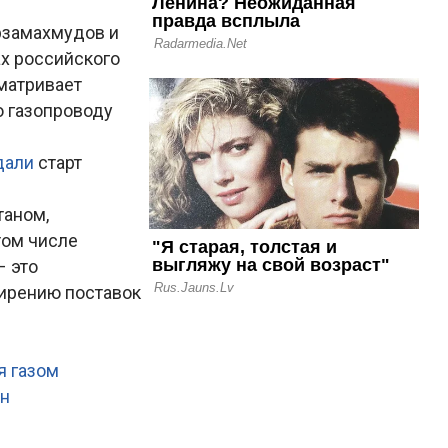
рзамахмудов и
ах российского
сматривает
о газопроводу
дали
старт
таном,
том числе
– это
ирению поставок
я газом
ан