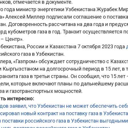
ков, отмечается в документе.
о года министр энергетики Узбекистана Журабек Ми
ма» Алексей Миллер подписали соглашение о поставк
тан. Договоренность рассчитана на два года и преду
лрд кубометров газа в год. Транзит осуществляется п
– Центр».
екистана, России и Казахстана 7 октября 2023 года
ийского газа в Узбекистан.
лера, «Газпром» обсуждает сотрудничество с Казахс
 Кыргызстаном на долгосрочный период в 15 лет, в 
анзита газа в третьи страны. Он сообщил, что 15 лет 
ели, которые включают планы по дальнейшему расш
за и газотранспортных мощностей.
ть интересно:
ов заявил, что Узбекистан не может обеспечить себ
ировал новый контракт на поставку газа в Узбекист
л поставки российского газа в Узбекистан выгодными