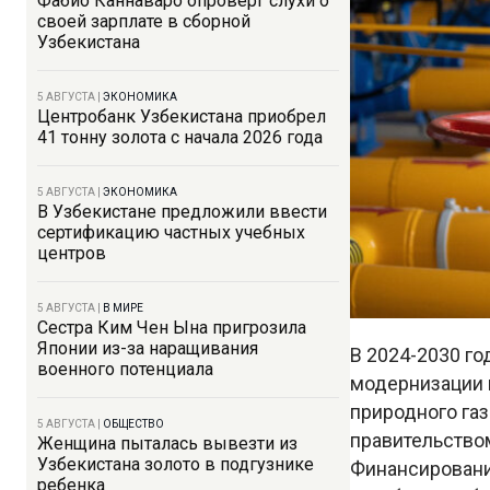
Фабио Каннаваро опроверг слухи о
своей зарплате в сборной
Узбекистана
5 АВГУСТА
|
ЭКОНОМИКА
Центробанк Узбекистана приобрел
41 тонну золота с начала 2026 года
5 АВГУСТА
|
ЭКОНОМИКА
В Узбекистане предложили ввести
сертификацию частных учебных
центров
5 АВГУСТА
|
В МИРЕ
Сестра Ким Чен Ына пригрозила
Японии из-за наращивания
В 2024-2030 го
военного потенциала
модернизации 
природного газ
5 АВГУСТА
|
ОБЩЕСТВО
правительство
Женщина пыталась вывезти из
Узбекистана золото в подгузнике
Финансировани
ребенка