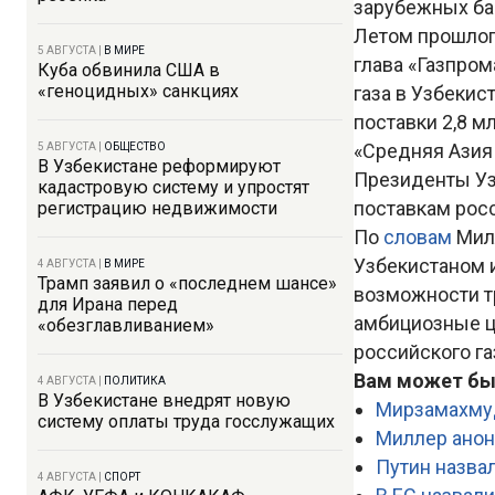
зарубежных бан
Летом прошлог
5 АВГУСТА
|
В МИРЕ
глава «Газпро
Куба обвинила США в
«геноцидных» санкциях
газа в Узбекис
поставки 2,8 м
«Средняя Азия 
5 АВГУСТА
|
ОБЩЕСТВО
В Узбекистане реформируют
Президенты Узб
кадастровую систему и упростят
поставкам росс
регистрацию недвижимости
По
словам
Мил
Узбекистаном и
4 АВГУСТА
|
В МИРЕ
Трамп заявил о «последнем шансе»
возможности тр
для Ирана перед
амбициозные ц
«обезглавливанием»
российского га
Вам может бы
4 АВГУСТА
|
ПОЛИТИКА
В Узбекистане внедрят новую
Мирзамахмуд
систему оплаты труда госслужащих
Миллер анонс
Путин назва
4 АВГУСТА
|
СПОРТ