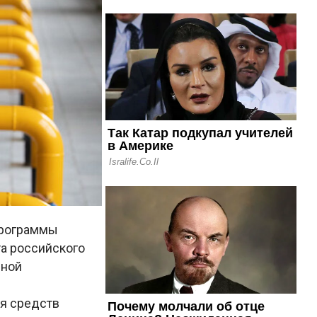
 программы
а российского
нной
ия средств