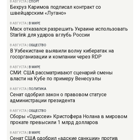
8 АВГУСТА
|
СПОРТ
Бехруз Каримов подписал контракт со
швейцарским «Лугано»
8 АВГУСТА
|
В МИРЕ
Маск отказался разрешить Украине использовать
Starlink для ударов вглубь России
8 АВГУСТА
|
ОБЩЕСТВО
В Узбекистане выявили волну кибератак на
госорганизации и компании через RDP
8 АВГУСТА
|
В МИРЕ
СМИ: США рассматривают сценарий смены
власти на Кубе по примеру Венесуэлы
8 АВГУСТА
|
ПОЛИТИКА
Сенат одобрил закон о правовом статусе
администрации президента
8 АВГУСТА
|
ОБЩЕСТВО
Сборы «Одиссеи» Кристофера Нолана в мировом
прокате превысили 1 млрд долларов
8 АВГУСТА
|
В МИРЕ
Сенат США одобрил «адские санкции» против