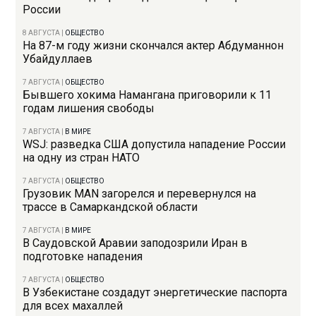
России
8 АВГУСТА
|
ОБЩЕСТВО
На 87-м году жизни скончался актер Абдуманнон
Убайдуллаев
7 АВГУСТА
|
ОБЩЕСТВО
Бывшего хокима Намангана приговорили к 11
годам лишения свободы
7 АВГУСТА
|
В МИРЕ
WSJ: разведка США допустила нападение России
на одну из стран НАТО
7 АВГУСТА
|
ОБЩЕСТВО
Грузовик MAN загорелся и перевернулся на
трассе в Самаркандской области
7 АВГУСТА
|
В МИРЕ
В Саудовской Аравии заподозрили Иран в
подготовке нападения
7 АВГУСТА
|
ОБЩЕСТВО
В Узбекистане создадут энергетические паспорта
для всех махаллей