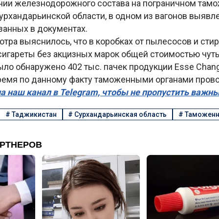
нии железнодорожного состава на пограничном там
урхандарьинской области, в одном из вагонов выявл
азанных в документах.
отра выяснилось, что в коробках от пылесосов и ст
сигареты без акцизных марок общей стоимостью чуть
ыло обнаружено 402 тыс. пачек продукции Esse Chang
ремя по данному факту таможенными органами прово
а наш канал в Telegram, чтобы не пропустить важн
#
Таджикистан
#
Сурхандарьинская область
#
Таможенн