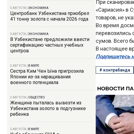
При сканирова
5 АВГУСТА
|
ЭКОНОМИКА
«Сариасия» в С
Центробанк Узбекистана приобрел
товаров, не ук
41 тонну золота с начала 2026 года
Во время досм
перевозились 
5 АВГУСТА
|
ЭКОНОМИКА
В Узбекистане предложили ввести
сумов. Всего б
сертификацию частных учебных
В настоящее в
центров
Подпишитесь н
5 АВГУСТА
|
В МИРЕ
#
контрабанда
Сестра Ким Чен Ына пригрозила
Японии из-за наращивания
военного потенциала
5 АВГУСТА
|
ОБЩЕСТВО
Женщина пыталась вывезти из
Узбекистана золото в подгузнике
ребенка
5 АВГУСТА
|
В МИРЕ