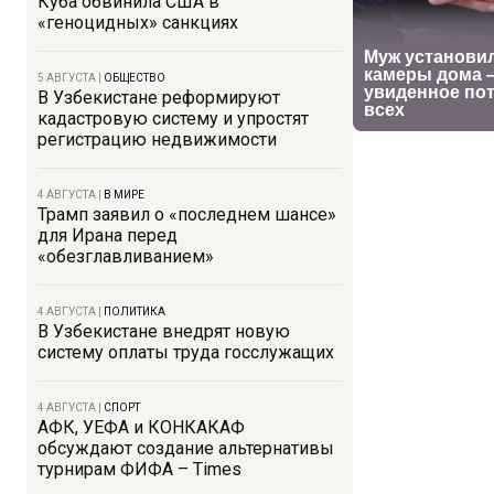
Куба обвинила США в
«геноцидных» санкциях
5 АВГУСТА
|
ОБЩЕСТВО
В Узбекистане реформируют
кадастровую систему и упростят
регистрацию недвижимости
4 АВГУСТА
|
В МИРЕ
Трамп заявил о «последнем шансе»
для Ирана перед
«обезглавливанием»
4 АВГУСТА
|
ПОЛИТИКА
В Узбекистане внедрят новую
систему оплаты труда госслужащих
4 АВГУСТА
|
СПОРТ
АФК, УЕФА и КОНКАКАФ
обсуждают создание альтернативы
турнирам ФИФА – Times