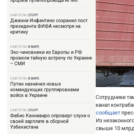
прорыв пульпопровода АГМК
6 АВГУСТА
|
СПОРТ
Джанни Инфантино сохранил пост
президента ФИФА несмотря на
критику
5 АВГУСТА
|
В МИРЕ
Экс-чиновники из Европы и РФ
провели тайную встречу по Украине
– СМИ
5 АВГУСТА
|
В МИРЕ
Путин назначил новых
командующих группировками
войск в Украине
Сотрудники та
канал контраб
5 АВГУСТА
|
СПОРТ
сообщает
прес
Фабио Каннаваро опроверг слухи о
Из незаконного
своей зарплате в сборной
Узбекистана
свыше 10 млрд