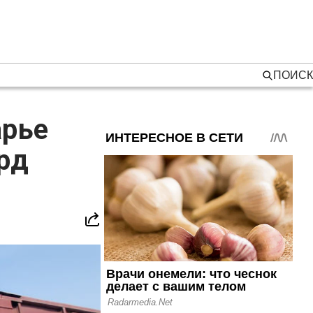
ПОИСК
арье
рд