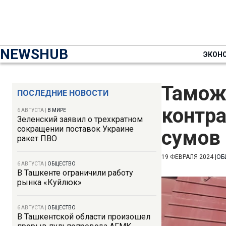
NEWSHUB
ЭКОН
Тамож
ПОСЛЕДНИЕ НОВОСТИ
контра
6 АВГУСТА
|
В МИРЕ
Зеленский заявил о трехкратном
сокращении поставок Украине
сумов
ракет ПВО
19 ФЕВРАЛЯ 2024
|
ОБ
6 АВГУСТА
|
ОБЩЕСТВО
В Ташкенте ограничили работу
рынка «Куйлюк»
6 АВГУСТА
|
ОБЩЕСТВО
В Ташкентской области произошел