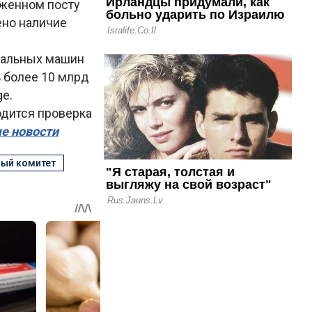
оженном посту
ено наличие
иральных машин
 более 10 млрд
e.
дится проверка
ые новости
ый комитет