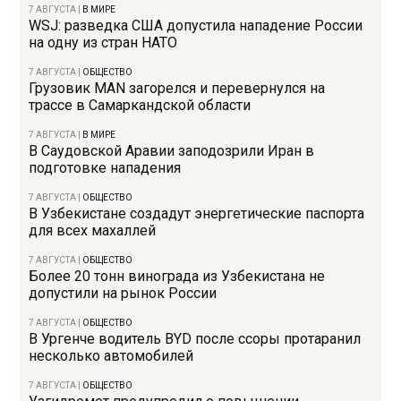
7 АВГУСТА
|
В МИРЕ
WSJ: разведка США допустила нападение России
на одну из стран НАТО
7 АВГУСТА
|
ОБЩЕСТВО
Грузовик MAN загорелся и перевернулся на
трассе в Самаркандской области
7 АВГУСТА
|
В МИРЕ
В Саудовской Аравии заподозрили Иран в
подготовке нападения
7 АВГУСТА
|
ОБЩЕСТВО
В Узбекистане создадут энергетические паспорта
для всех махаллей
7 АВГУСТА
|
ОБЩЕСТВО
Более 20 тонн винограда из Узбекистана не
допустили на рынок России
7 АВГУСТА
|
ОБЩЕСТВО
В Ургенче водитель BYD после ссоры протаранил
несколько автомобилей
7 АВГУСТА
|
ОБЩЕСТВО