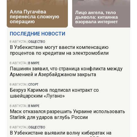
ПОСЛЕДНИЕ НОВОСТИ
8 АВГУСТА
|
ОБЩЕСТВО
В Узбекистане могут ввести компенсацию
процентов по кредитам на электромобили
8 АВГУСТА
|
В МИРЕ
Пашинян заявил, что страница конфликта между
Арменией и Азербайджаном закрыта
8 АВГУСТА
|
СПОРТ
Бехруз Каримов подписал контракт со
швейцарским «Лугано»
8 АВГУСТА
|
В МИРЕ
Маск отказался разрешить Украине использовать
Starlink для ударов вглубь России
8 АВГУСТА
|
ОБЩЕСТВО
В Узбекистане выявили волну кибератак на