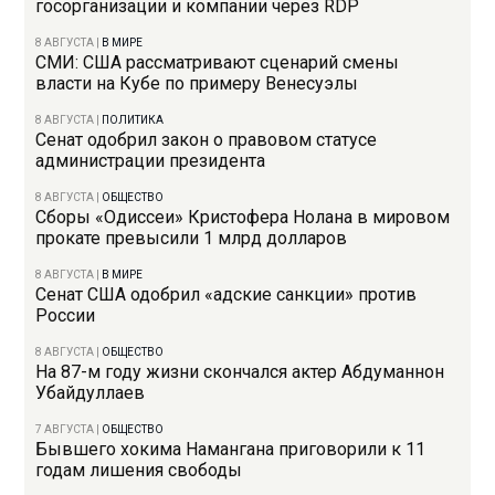
госорганизации и компании через RDP
8 АВГУСТА
|
В МИРЕ
СМИ: США рассматривают сценарий смены
власти на Кубе по примеру Венесуэлы
8 АВГУСТА
|
ПОЛИТИКА
Сенат одобрил закон о правовом статусе
администрации президента
8 АВГУСТА
|
ОБЩЕСТВО
Сборы «Одиссеи» Кристофера Нолана в мировом
прокате превысили 1 млрд долларов
8 АВГУСТА
|
В МИРЕ
Сенат США одобрил «адские санкции» против
России
8 АВГУСТА
|
ОБЩЕСТВО
На 87-м году жизни скончался актер Абдуманнон
Убайдуллаев
7 АВГУСТА
|
ОБЩЕСТВО
Бывшего хокима Намангана приговорили к 11
годам лишения свободы