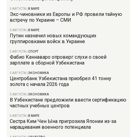
5 АВГУСТА
|
В МИРЕ
Экс-чиновники из Европы и РФ провели тайную
встречу по Украине – СМИ
5 АВГУСТА
|
В МИРЕ
Путин назначил новых командующих
группировками войск в Украине
5 АВГУСТА
|
СПОРТ
Фабио Каннаваро опроверг слухи о своей
зарплате в сборной Узбекистана
5 АВГУСТА
|
ЭКОНОМИКА
Центробанк Узбекистана приобрел 41 тонну
золота с начала 2026 года
5 АВГУСТА
|
ЭКОНОМИКА
В Узбекистане предложили ввести сертификацию
частных учебных центров
5 АВГУСТА
|
В МИРЕ
Сестра Ким Чен Ына пригрозила Японии из-за
наращивания военного потенциала