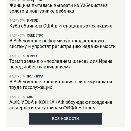
5 АВГУСТА
|
ОБЩЕСТВО
Женщина пыталась вывезти из Узбекистана
золото в подгузнике ребенка
5 АВГУСТА
|
В МИРЕ
Куба обвинила США в «геноцидных» санкциях
5 АВГУСТА
|
ОБЩЕСТВО
В Узбекистане реформируют кадастровую
систему и упростят регистрацию недвижимости
4 АВГУСТА
|
В МИРЕ
Трамп заявил о «последнем шансе» для Ирана
перед «обезглавливанием»
4 АВГУСТА
|
ПОЛИТИКА
В Узбекистане внедрят новую систему оплаты
труда госслужащих
4 АВГУСТА
|
СПОРТ
АФК, УЕФА и КОНКАКАФ обсуждают создание
альтернативы турнирам ФИФА – Times
ВСЕ НОВОСТИ