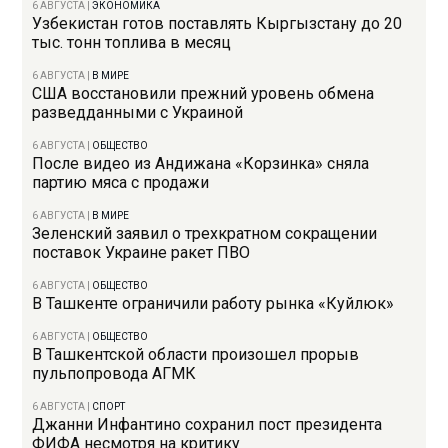
6 АВГУСТА
|
ЭКОНОМИКА
Узбекистан готов поставлять Кыргызстану до 20
тыс. тонн топлива в месяц
6 АВГУСТА
|
В МИРЕ
США восстановили прежний уровень обмена
разведданными с Украиной
6 АВГУСТА
|
ОБЩЕСТВО
После видео из Андижана «Корзинка» сняла
партию мяса с продажи
6 АВГУСТА
|
В МИРЕ
Зеленский заявил о трехкратном сокращении
поставок Украине ракет ПВО
6 АВГУСТА
|
ОБЩЕСТВО
В Ташкенте ограничили работу рынка «Куйлюк»
6 АВГУСТА
|
ОБЩЕСТВО
В Ташкентской области произошел прорыв
пульпопровода АГМК
6 АВГУСТА
|
СПОРТ
Джанни Инфантино сохранил пост президента
ФИФА несмотря на критику