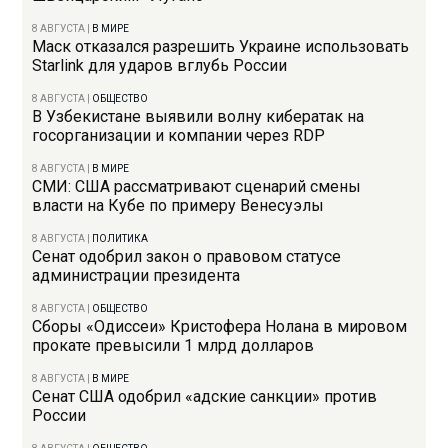
8 АВГУСТА
|
В МИРЕ
Маск отказался разрешить Украине использовать
Starlink для ударов вглубь России
8 АВГУСТА
|
ОБЩЕСТВО
В Узбекистане выявили волну кибератак на
госорганизации и компании через RDP
8 АВГУСТА
|
В МИРЕ
СМИ: США рассматривают сценарий смены
власти на Кубе по примеру Венесуэлы
8 АВГУСТА
|
ПОЛИТИКА
Сенат одобрил закон о правовом статусе
администрации президента
8 АВГУСТА
|
ОБЩЕСТВО
Сборы «Одиссеи» Кристофера Нолана в мировом
прокате превысили 1 млрд долларов
8 АВГУСТА
|
В МИРЕ
Сенат США одобрил «адские санкции» против
России