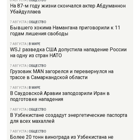
8 АВГУСТА
|
ОБЩЕСТВО
На 87-м году жизни скончался актер Абдуманнон
Убайдуллаев
7 АВГУСТА
|
ОБЩЕСТВО
Бывшего хокима Намангана приговорили к 11
годам лишения свободы
7 АВГУСТА
|
В МИРЕ
WSJ: разведка США допустила нападение России
на одну из стран НАТО
7 АВГУСТА
|
ОБЩЕСТВО
Грузовик MAN загорелся и перевернулся на
трассе в Самаркандской области
7 АВГУСТА
|
В МИРЕ
В Саудовской Аравии заподозрили Иран в
подготовке нападения
7 АВГУСТА
|
ОБЩЕСТВО
В Узбекистане создадут энергетические паспорта
для всех махаллей
7 АВГУСТА
|
ОБЩЕСТВО
Более 20 тонн винограда из Узбекистана не