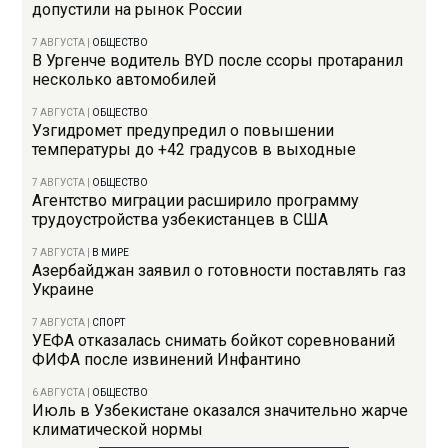
допустили на рынок России
7 АВГУСТА
|
ОБЩЕСТВО
В Ургенче водитель BYD после ссоры протаранил
несколько автомобилей
7 АВГУСТА
|
ОБЩЕСТВО
Узгидромет предупредил о повышении
температуры до +42 градусов в выходные
7 АВГУСТА
|
ОБЩЕСТВО
Агентство миграции расширило программу
трудоустройства узбекистанцев в США
7 АВГУСТА
|
В МИРЕ
Азербайджан заявил о готовности поставлять газ
Украине
7 АВГУСТА
|
СПОРТ
УЕФА отказалась снимать бойкот соревнований
ФИФА после извинений Инфантино
6 АВГУСТА
|
ОБЩЕСТВО
Июль в Узбекистане оказался значительно жарче
климатической нормы