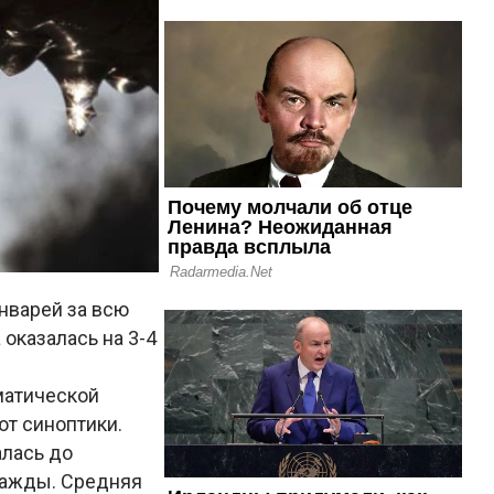
нварей за всю
оказалась на 3-4
матической
ют синоптики.
алась до
важды. Средняя