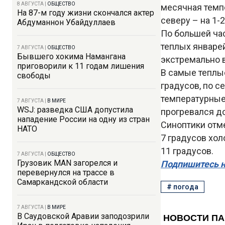
8 АВГУСТА
|
ОБЩЕСТВО
месячная темпе
На 87-м году жизни скончался актер
северу – на 1-2
Абдуманнон Убайдуллаев
По большей ча
теплых январе
7 АВГУСТА
|
ОБЩЕСТВО
Бывшего хокима Намангана
экстремально 
приговорили к 11 годам лишения
В самые теплые
свободы
градусов, по с
температурные 
7 АВГУСТА
|
В МИРЕ
WSJ: разведка США допустила
прогревался до
нападение России на одну из стран
Синоптики отме
НАТО
7 градусов хо
11 градусов.
7 АВГУСТА
|
ОБЩЕСТВО
Грузовик MAN загорелся и
Подпишитесь н
перевернулся на трассе в
Самаркандской области
#
погода
7 АВГУСТА
|
В МИРЕ
В Саудовской Аравии заподозрили