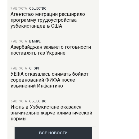
7 АВГУСТА
|
ОБЩЕСТВО
Агентство миграции расширило
программу трудоустройства
узбекистанцев в США
7 АВГУСТА
|
В МИРЕ
Азербайджан заявил о готовности
поставлять газ Украине
7 АВГУСТА
|
СПОРТ
УЕФА отказалась снимать бойкот
соревнований ФИФА после
извинений Инфантино
6 АВГУСТА
|
ОБЩЕСТВО
Июль в Узбекистане оказался
значительно жарче климатической
нормы
ВСЕ НОВОСТИ