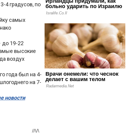
-4 градусов, по
ойку самых
нако
 до 19-22
 самые высокие
гда воздух
о года был на 4-
шлогоднего на 7-
ые новости