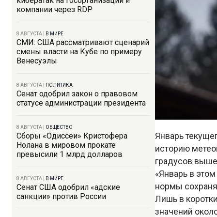
кибератак на госорганизации и
компании через RDP
8 АВГУСТА
|
В МИРЕ
СМИ: США рассматривают сценарий
смены власти на Кубе по примеру
Венесуэлы
8 АВГУСТА
|
ПОЛИТИКА
Сенат одобрил закон о правовом
статусе администрации президента
8 АВГУСТА
|
ОБЩЕСТВО
Январь текущег
Сборы «Одиссеи» Кристофера
Нолана в мировом прокате
историю метео
превысили 1 млрд долларов
градусов выш
«Январь в это
8 АВГУСТА
|
В МИРЕ
нормы сохранял
Сенат США одобрил «адские
санкции» против России
Лишь в коротк
значений окол