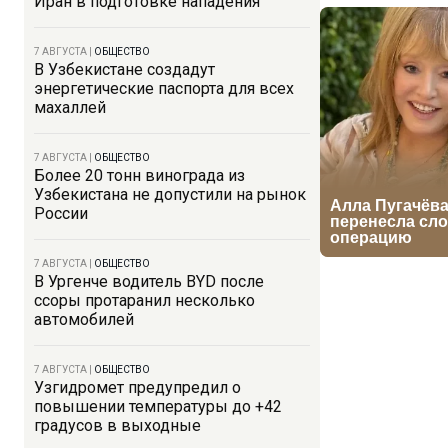
Иран в подготовке нападения
7 АВГУСТА
|
ОБЩЕСТВО
В Узбекистане создадут
энергетические паспорта для всех
махаллей
7 АВГУСТА
|
ОБЩЕСТВО
Более 20 тонн винограда из
Узбекистана не допустили на рынок
России
7 АВГУСТА
|
ОБЩЕСТВО
В Ургенче водитель BYD после
ссоры протаранил несколько
автомобилей
7 АВГУСТА
|
ОБЩЕСТВО
Узгидромет предупредил о
повышении температуры до +42
градусов в выходные