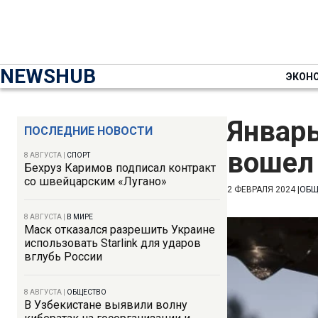
NEWSHUB
ЭКОН
Январь
ПОСЛЕДНИЕ НОВОСТИ
вошел
8 АВГУСТА
|
СПОРТ
Бехруз Каримов подписал контракт
со швейцарским «Лугано»
2 ФЕВРАЛЯ 2024
|
ОБЩ
8 АВГУСТА
|
В МИРЕ
Маск отказался разрешить Украине
использовать Starlink для ударов
вглубь России
8 АВГУСТА
|
ОБЩЕСТВО
В Узбекистане выявили волну