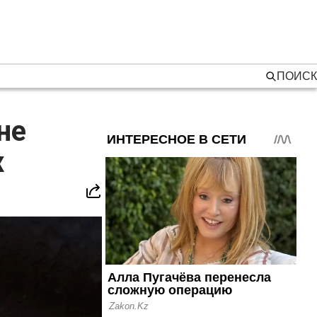
ПОИСК
не
х