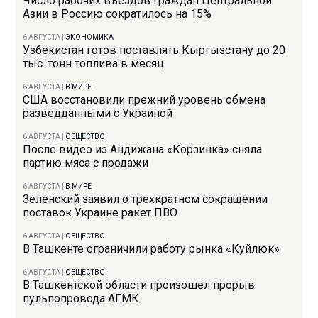
Число рабочих въездов граждан Центральной
Азии в Россию сократилось на 15%
6 АВГУСТА
|
ЭКОНОМИКА
Узбекистан готов поставлять Кыргызстану до 20
тыс. тонн топлива в месяц
6 АВГУСТА
|
В МИРЕ
США восстановили прежний уровень обмена
разведданными с Украиной
6 АВГУСТА
|
ОБЩЕСТВО
После видео из Андижана «Корзинка» сняла
партию мяса с продажи
6 АВГУСТА
|
В МИРЕ
Зеленский заявил о трехкратном сокращении
поставок Украине ракет ПВО
6 АВГУСТА
|
ОБЩЕСТВО
В Ташкенте ограничили работу рынка «Куйлюк»
6 АВГУСТА
|
ОБЩЕСТВО
В Ташкентской области произошел прорыв
пульпопровода АГМК