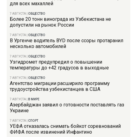
для всех махаллей
7 АВГУСТА
|
ОБЩЕСТВО
Более 20 тонн винограда из Узбекистана не
допустили на рынок России
7 АВГУСТА
|
ОБЩЕСТВО
В Ургенче водитель BYD после ссоры протаранил
несколько автомобилей
7 АВГУСТА
|
ОБЩЕСТВО
Узгидромет предупредил о повышении
температуры до +42 градусов в выходные
7 АВГУСТА
|
ОБЩЕСТВО
Агентство миграции расширило программу
трудоустройства узбекистанцев в США
7 АВГУСТА
|
В МИРЕ
Азербайджан заявил о готовности поставлять газ
Украине
7 АВГУСТА
|
СПОРТ
УЕФА отказалась снимать бойкот соревнований
ФИФА после извинений Инфантино