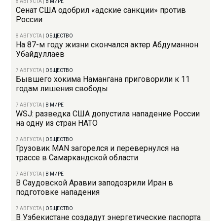
8 АВГУСТА
|
В МИРЕ
Сенат США одобрил «адские санкции» против
России
8 АВГУСТА
|
ОБЩЕСТВО
На 87-м году жизни скончался актер Абдуманнон
Убайдуллаев
7 АВГУСТА
|
ОБЩЕСТВО
Бывшего хокима Намангана приговорили к 11
годам лишения свободы
7 АВГУСТА
|
В МИРЕ
WSJ: разведка США допустила нападение России
на одну из стран НАТО
7 АВГУСТА
|
ОБЩЕСТВО
Грузовик MAN загорелся и перевернулся на
трассе в Самаркандской области
7 АВГУСТА
|
В МИРЕ
В Саудовской Аравии заподозрили Иран в
подготовке нападения
7 АВГУСТА
|
ОБЩЕСТВО
В Узбекистане создадут энергетические паспорта