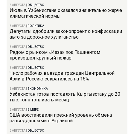
6 АВГУСТА
|
ОБЩЕСТВО
Июль в Узбекистане оказался значительно жарче
климатической нормы
6 АВГУСТА
|
ПОЛИТИКА
Депутаты одобрили законопроект о конфискации
авто за дорожное хулиганство
6 АВГУСТА
|
ОБЩЕСТВО
Рядом с рынком «Изза» под Ташкентом
произошел крупный пожар
6 АВГУСТА
|
ОБЩЕСТВО
Число рабочих въездов граждан Центральной
Азии в Россию сократилось на 15%
6 АВГУСТА
|
ЭКОНОМИКА
Узбекистан готов поставлять Кыргызстану до 20
тыс. тонн топлива в месяц
6 АВГУСТА
|
В МИРЕ
США восстановили прежний уровень обмена
разведданными с Украиной
6 АВГУСТА
|
ОБЩЕСТВО