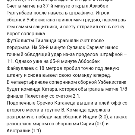
Счет в матче на 37-й минуте открыл Азизбек
Тургунбаев после навеса в штрафную. Игрок
сборной Узбекистана принял мяч грудью, переиграв
тем самым защитника, и слету отправил его в сетку
ворот соперника.
Футболисты Таиланда сравняли счет после
перерыва. На 58-й минуте Супачок Сарачат нанес
точный обводящий удар из-за пределов штрафной –
1:1. Однако уже на 65-й минуте Аббосбек
Файзуллаев с 18 метров пробил точно под левую
штангу и снова вывел свою команду вперед.
В четвертьфинале соперником сборной Узбекистана
будет команда Катара, которая обыграла в матче 1/8
финала Палестину со счетом 2:1.
Подопечные Сречко Катанеца вышли в плей-офф со
второго места в группе B. Команда одержала
разгромную победу над сборной Индии (3:0), а также
разошлась миром со сборными Сирии (0:0) и
Австралии (1:1).