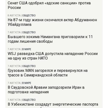
Сенат США одобрил «адские санкции» против
России
8 АВГУСТА
|
ОБЩЕСТВО
На 87-м году жизни скончался актер Абдуманнон
Убайдуллаев
7 АВГУСТА
|
ОБЩЕСТВО
Бывшего хокима Намангана приговорили к 11
годам лишения свободы
7 АВГУСТА
|
В МИРЕ
WSJ: разведка США допустила нападение России
на одну из стран НАТО
7 АВГУСТА
|
ОБЩЕСТВО
Грузовик MAN загорелся и перевернулся на
трассе в Самаркандской области
7 АВГУСТА
|
В МИРЕ
В Саудовской Аравии заподозрили Иран в
подготовке нападения
7 АВГУСТА
|
ОБЩЕСТВО
В Узбекистане создадут энергетические паспорта