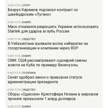
8 АВГУСТА
|
СПОРТ
Бехруз Каримов подписал контракт со
швейцарским «Лугано»
8 АВГУСТА
|
В МИРЕ
Маск отказался разрешить Украине использовать
Starlink для ударов вглубь России
8 АВГУСТА
|
ОБЩЕСТВО
В Узбекистане выявили волну кибератак на
госорганизации и компании через RDP
8 АВГУСТА
|
В МИРЕ
СМИ: США рассматривают сценарий смены
власти на Кубе по примеру Венесуэлы
8 АВГУСТА
|
ПОЛИТИКА
Сенат одобрил закон о правовом статусе
администрации президента
8 АВГУСТА
|
ОБЩЕСТВО
Сборы «Одиссеи» Кристофера Нолана в мировом
прокате превысили 1 млрд долларов
8 АВГУСТА
|
В МИРЕ