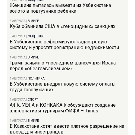
Женщина пыталась вывезти из Узбекистана
золото в подгузнике ребенка
5 АВГУСТА
|
В МИРЕ
Куба обвинила США в «геноцидных» санкциях
5 АВГУСТА
|
ОБЩЕСТВО
В Узбекистане реформируют кадастровую
систему и упростят регистрацию недвижимости
4 АВГУСТА
|
В МИРЕ
Трамп заявил о «последнем шансе» для Ирана
перед «обезглавливанием»
4 АВГУСТА
|
ПОЛИТИКА
В Узбекистане внедрят новую систему оплаты
труда госслужащих
4 АВГУСТА
|
СПОРТ
АФК, УЕФА и КОНКАКАФ обсуждают создание
альтернативы турнирам ФИФА – Times
4 АВГУСТА
|
В МИРЕ
В Казахстане хотят ввести платное разрешение на
въезд для иностранцев