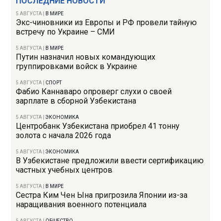
ПОСЛЕДНИЕ НОВОСТИ
5 АВГУСТА
|
В МИРЕ
Экс-чиновники из Европы и РФ провели тайную
встречу по Украине – СМИ
5 АВГУСТА
|
В МИРЕ
Путин назначил новых командующих
группировками войск в Украине
5 АВГУСТА
|
СПОРТ
Фабио Каннаваро опроверг слухи о своей
зарплате в сборной Узбекистана
5 АВГУСТА
|
ЭКОНОМИКА
Центробанк Узбекистана приобрел 41 тонну
золота с начала 2026 года
5 АВГУСТА
|
ЭКОНОМИКА
В Узбекистане предложили ввести сертификацию
частных учебных центров
5 АВГУСТА
|
В МИРЕ
Сестра Ким Чен Ына пригрозила Японии из-за
наращивания военного потенциала
5 АВГУСТА
|
ОБЩЕСТВО