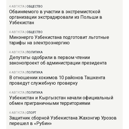
4 АВГУСТА
|
ОБЩЕСТВО
Обвиняемого в участии в экстремистской
организации экстрадировали из Польши в
Узбекистан
4 АВГУСТА
|
ОБЩЕСТВО
Минэнерго Узбекистана подготовит льготные
тарифы на электроэнергию
4 АВГУСТА
|
ПОЛИТИКА
Депутаты одобрили в первом чтении
законопроект об администрации президента
4 АВГУСТА
|
ПОЛИТИКА
В отношении хокимов 10 районов Ташкента
проведут служебную проверку
4 АВГУСТА
|
ПОЛИТИКА
Узбекистан и Кыргызстан начали официальный
обмен приграничными территориями
4 АВГУСТА
|
СПОРТ
Защитник сборной Узбекистана Жахонгир Урозов
перешел в «Рубин»