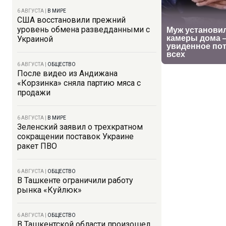
6 АВГУСТА
|
В МИРЕ
США восстановили прежний
уровень обмена разведданными с
Украиной
6 АВГУСТА
|
ОБЩЕСТВО
После видео из Андижана
«Корзинка» сняла партию мяса с
продажи
6 АВГУСТА
|
В МИРЕ
Зеленский заявил о трехкратном
сокращении поставок Украине
ракет ПВО
6 АВГУСТА
|
ОБЩЕСТВО
В Ташкенте ограничили работу
рынка «Куйлюк»
6 АВГУСТА
|
ОБЩЕСТВО
В Ташкентской области произошел