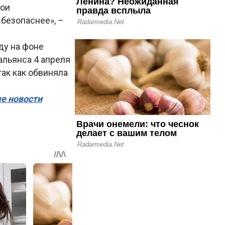
вои
 безопаснее», –
ду на фоне
альянса 4 апреля
так как обвиняла
ые новости