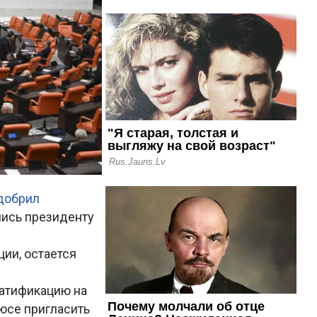
добрил
пись президенту
ии, остается
ратификацию на
юсе пригласить