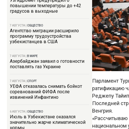
Узгидромет предупредил о
повышении температуры до +42
градусов в выходные
7 АВГУСТА
|
ОБЩЕСТВО
Агентство миграции расширило
программу трудоустройства
узбекистанцев в США
7 АВГУСТА
|
В МИРЕ
Азербайджан заявил о готовности
поставлять газ Украине
Парламент Тур
7 АВГУСТА
|
СПОРТ
УЕФА отказалась снимать бойкот
ратификацию ч
соревнований ФИФА после
Реджепу Тайип
извинений Инфантино
Последней стра
Венгрия.
6 АВГУСТА
|
ОБЩЕСТВО
Июль в Узбекистане оказался
«Рассчитываю н
значительно жарче климатической
национальном 
нормы