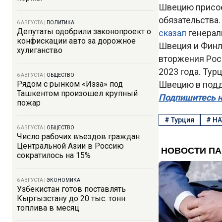
Швецию присое
обязательства.
6 АВГУСТА
|
ПОЛИТИКА
Депутаты одобрили законопроект о
сказал
генерал
конфискации авто за дорожное
Швеция и Финля
хулиганство
вторжения Рос
2023 года. Тур
6 АВГУСТА
|
ОБЩЕСТВО
Рядом с рынком «Изза» под
Швецию в подд
Ташкентом произошел крупный
Подпишитесь н
пожар
#
Турция
#
НА
6 АВГУСТА
|
ОБЩЕСТВО
Число рабочих въездов граждан
Центральной Азии в Россию
сократилось на 15%
6 АВГУСТА
|
ЭКОНОМИКА
Узбекистан готов поставлять
Кыргызстану до 20 тыс. тонн
топлива в месяц