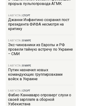
прорыв пульпопровода АГМК
6 АВГУСТА
|
СПОРТ
Джанни Инфантино сохранил пост
президента ФИФА несмотря на
критику
5 АВГУСТА
|
В МИРЕ
Экс-чиновники из Европы и РФ
провели тайную встречу по Украине
– СМИ
5 АВГУСТА
|
В МИРЕ
Путин назначил новых
командующих группировками
войск в Украине
5 АВГУСТА
|
СПОРТ
Фабио Каннаваро опроверг слухи о
своей зарплате в сборной
Узбекистана