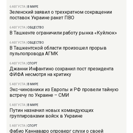
6 АВГУСТА
|
В МИРЕ
Зеленский заявил о трехкратном сокращении
поставок Украине ракет ПВО
6 АВГУСТА
|
ОБЩЕСТВО
В Ташкенте ограничили работу рынка «Куйлюк»
6 АВГУСТА
|
ОБЩЕСТВО
В Ташкентской области произошел прорыв
пульпопровода АГМК
6 АВГУСТА
|
СПОРТ
Джанни Инфантино сохранил пост президента
ФИФА несмотря на критику
5 АВГУСТА
|
В МИРЕ
Экс-чиновники из Европы и РФ провели тайную
встречу по Украине – СМИ
5 АВГУСТА
|
В МИРЕ
Путин назначил новых командующих
группировками войск в Украине
5 АВГУСТА
|
СПОРТ
Фабио Каннаваро опроверг слухи о своей