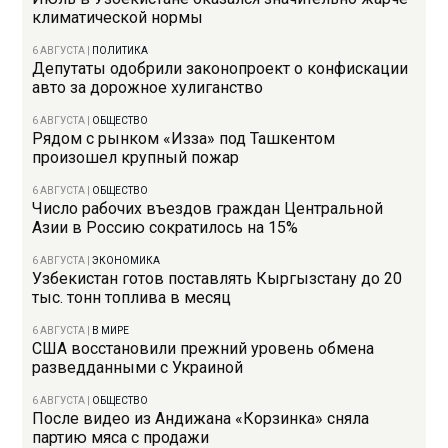
климатической нормы
6 АВГУСТА
|
ПОЛИТИКА
Депутаты одобрили законопроект о конфискации
авто за дорожное хулиганство
6 АВГУСТА
|
ОБЩЕСТВО
Рядом с рынком «Изза» под Ташкентом
произошел крупный пожар
6 АВГУСТА
|
ОБЩЕСТВО
Число рабочих въездов граждан Центральной
Азии в Россию сократилось на 15%
6 АВГУСТА
|
ЭКОНОМИКА
Узбекистан готов поставлять Кыргызстану до 20
тыс. тонн топлива в месяц
6 АВГУСТА
|
В МИРЕ
США восстановили прежний уровень обмена
разведданными с Украиной
6 АВГУСТА
|
ОБЩЕСТВО
После видео из Андижана «Корзинка» сняла
партию мяса с продажи