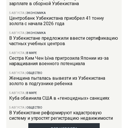
зарплате в сборной Узбекистана
5 АВГУСТА
|
ЭКОНОМИКА
Центробанк Узбекистана приобрел 41 тонну
золота с начала 2026 года
5 АВГУСТА
|
ЭКОНОМИКА
В Узбекистане предложили ввести сертификацию
частных учебных центров
5 АВГУСТА
|
В МИРЕ
Сестра Ким Чен Ына пригрозила Японии из-за
наращивания военного потенциала
5 АВГУСТА
|
ОБЩЕСТВО
Женщина пыталась вывезти из Узбекистана
золото в подгузнике ребенка
5 АВГУСТА
|
В МИРЕ
Куба обвинила США в «геноцидных» санкциях
5 АВГУСТА
|
ОБЩЕСТВО
В Узбекистане реформируют кадастровую
систему и упростят регистрацию недвижимости