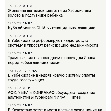
5 АВГУСТА
|
ОБЩЕСТВО
Женщина пыталась вывезти из Узбекистана
золото в подгузнике ребенка
5 АВГУСТА
|
В МИРЕ
Куба обвинила США в «геноцидных» санкциях
5 АВГУСТА
|
ОБЩЕСТВО
В Узбекистане реформируют кадастровую
систему и упростят регистрацию недвижимости
4 АВГУСТА
|
В МИРЕ
Трамп заявил о «последнем шансе» для Ирана
перед «обезглавливанием»
4 АВГУСТА
|
ПОЛИТИКА
В Узбекистане внедрят новую систему оплаты
труда госслужащих
4 АВГУСТА
|
СПОРТ
АФК, УЕФА и КОНКАКАФ обсуждают создание
альтернативы турнирам ФИФА – Times
4 АВГУСТА
|
В МИРЕ
В Казахстане хотят ввести платное разрешение на