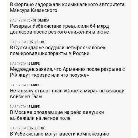
В Фергане задержали криминального авторитета
Мансура Казанского
9 АВГУСТА
|
ЭКОНОМИКА
Резервы Узбекистана превысили 64 млрд
долларов после резкого снижения в июне
9 АВГУСТА
|
ОБЩЕСТВО
В Сурхандарье осудили четырех человек,
планировавших теракты в России
9 АВГУСТА
|
В МИРЕ
Медведев заявил, что Армению после разрыва с
РФ ждут «кризис или что похуже»
9 АВГУСТА
|
В МИРЕ
Нетаньяху отверг план «Совета мира» по выводу
войск из Газы
9 АВГУСТА
|
В МИРЕ
В Москве опоздавшие на рейс девушки
выбежали на летное поле
8 АВГУСТА
|
ОБЩЕСТВО
В Узбекистане могут ввести компенсацию