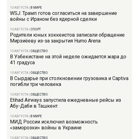
10 АВГУСТА
|
В МИРЕ
WSJ: Трамп готов согласиться на завершение
войны с Ираном без ядерной сделки
10 АВГУСТА
|
СПОРТ
Родители юных хоккеистов записали обращение
Мирзиёеву из-за закрытия Humo Arena
10 АВГУСТА
|
ОБЩЕСТВО
В Узбекистане на этой неделе ожидается жара до
41 градуса
10 АВГУСТА
|
ОБЩЕСТВО
В Сырдарье при столкновении грузовика и Captiva
погибли три человека
10 АВГУСТА
|
ОБЩЕСТВО
Etihad Airways запустила ежедневные рейсы из
Абу-Даби в Ташкент
10 АВГУСТА
|
В МИРЕ
МИД России исключил возможность
«заморозки» войны в Украине
10 АВГУСТА
|
ОБЩЕСТВО