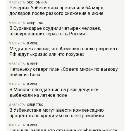
9 АВГУСТА
|
ЭКОНОМИКА
Резервы Узбекистана превысили 64 млрд
долларов после резкого снижения в июне
9 АВГУСТА
|
ОБЩЕСТВО
В Сурхандарье осудили четырех человек,
планировавших теракты в России
9 АВГУСТА
|
В МИРЕ
Медведев заявил, что Армению после разрыва с
РФ ждут «кризис или что похуже»
9 АВГУСТА
|
В МИРЕ
Нетаньяху отверг план «Совета мира» по выводу
войск из Газы
9 АВГУСТА
|
В МИРЕ
В Москве опоздавшие на рейс девушки
выбежали на летное поле
8 АВГУСТА
|
ОБЩЕСТВО
В Узбекистане могут ввести компенсацию
процентов по кредитам на электромобили
8 АВГУСТА
|
В МИРЕ
Пашинян заявил, что страница конфликта между