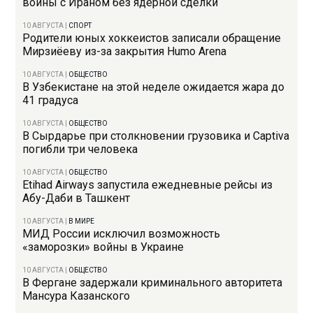
войны с Ираном без ядерной сделки
10 АВГУСТА
|
СПОРТ
Родители юных хоккеистов записали обращение
Мирзиёеву из-за закрытия Humo Arena
10 АВГУСТА
|
ОБЩЕСТВО
В Узбекистане на этой неделе ожидается жара до
41 градуса
10 АВГУСТА
|
ОБЩЕСТВО
В Сырдарье при столкновении грузовика и Captiva
погибли три человека
10 АВГУСТА
|
ОБЩЕСТВО
Etihad Airways запустила ежедневные рейсы из
Абу-Даби в Ташкент
10 АВГУСТА
|
В МИРЕ
МИД России исключил возможность
«заморозки» войны в Украине
10 АВГУСТА
|
ОБЩЕСТВО
В Фергане задержали криминального авторитета
Мансура Казанского