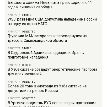
Бывшего хокима Намангана приговорили к 11
годам лишения свободы
7 АВГУСТА
|
В МИРЕ
WSJ: разведка США допустила нападение России
на одну из стран НАТО
7 АВГУСТА
|
ОБЩЕСТВО
Грузовик MAN загорелся и перевернулся на
трассе в Самаркандской области
7 АВГУСТА
|
В МИРЕ
В Саудовской Аравии заподозрили Иран в
подготовке нападения
7 АВГУСТА
|
ОБЩЕСТВО
В Узбекистане создадут энергетические паспорта
для всех махаллей
7 АВГУСТА
|
ОБЩЕСТВО
Более 20 тонн винограда из Узбекистана не
допустили на рынок России
7 АВГУСТА
|
ОБЩЕСТВО
В Ургенче водитель BYD после ссоры протаранил