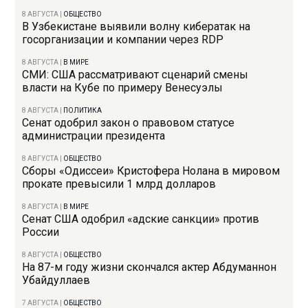
8 АВГУСТА
|
ОБЩЕСТВО
В Узбекистане выявили волну кибератак на
госорганизации и компании через RDP
8 АВГУСТА
|
В МИРЕ
СМИ: США рассматривают сценарий смены
власти на Кубе по примеру Венесуэлы
8 АВГУСТА
|
ПОЛИТИКА
Сенат одобрил закон о правовом статусе
администрации президента
8 АВГУСТА
|
ОБЩЕСТВО
Сборы «Одиссеи» Кристофера Нолана в мировом
прокате превысили 1 млрд долларов
8 АВГУСТА
|
В МИРЕ
Сенат США одобрил «адские санкции» против
России
8 АВГУСТА
|
ОБЩЕСТВО
На 87-м году жизни скончался актер Абдуманнон
Убайдуллаев
7 АВГУСТА
|
ОБЩЕСТВО