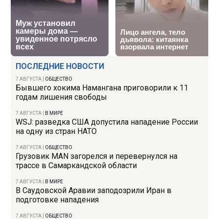
ПОСЛЕДНИЕ НОВОСТИ
7 АВГУСТА
|
ОБЩЕСТВО
Бывшего хокима Намангана приговорили к 11
годам лишения свободы
7 АВГУСТА
|
В МИРЕ
WSJ: разведка США допустила нападение России
на одну из стран НАТО
7 АВГУСТА
|
ОБЩЕСТВО
Грузовик MAN загорелся и перевернулся на
трассе в Самаркандской области
7 АВГУСТА
|
В МИРЕ
В Саудовской Аравии заподозрили Иран в
подготовке нападения
7 АВГУСТА
|
ОБЩЕСТВО