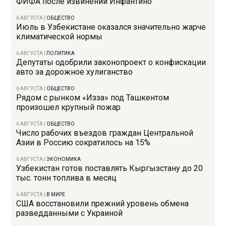
ФИФА после извинений Инфантино
6 АВГУСТА
|
ОБЩЕСТВО
Июль в Узбекистане оказался значительно жарче
климатической нормы
6 АВГУСТА
|
ПОЛИТИКА
Депутаты одобрили законопроект о конфискации
авто за дорожное хулиганство
6 АВГУСТА
|
ОБЩЕСТВО
Рядом с рынком «Изза» под Ташкентом
произошел крупный пожар
6 АВГУСТА
|
ОБЩЕСТВО
Число рабочих въездов граждан Центральной
Азии в Россию сократилось на 15%
6 АВГУСТА
|
ЭКОНОМИКА
Узбекистан готов поставлять Кыргызстану до 20
тыс. тонн топлива в месяц
6 АВГУСТА
|
В МИРЕ
США восстановили прежний уровень обмена
разведданными с Украиной