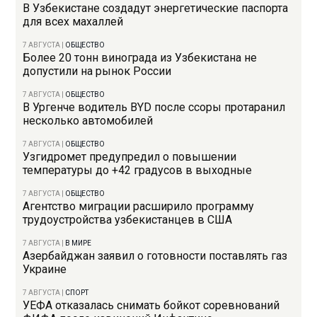
В Узбекистане создадут энергетические паспорта
для всех махаллей
7 АВГУСТА
|
ОБЩЕСТВО
Более 20 тонн винограда из Узбекистана не
допустили на рынок России
7 АВГУСТА
|
ОБЩЕСТВО
В Ургенче водитель BYD после ссоры протаранил
несколько автомобилей
7 АВГУСТА
|
ОБЩЕСТВО
Узгидромет предупредил о повышении
температуры до +42 градусов в выходные
7 АВГУСТА
|
ОБЩЕСТВО
Агентство миграции расширило программу
трудоустройства узбекистанцев в США
7 АВГУСТА
|
В МИРЕ
Азербайджан заявил о готовности поставлять газ
Украине
7 АВГУСТА
|
СПОРТ
УЕФА отказалась снимать бойкот соревнований