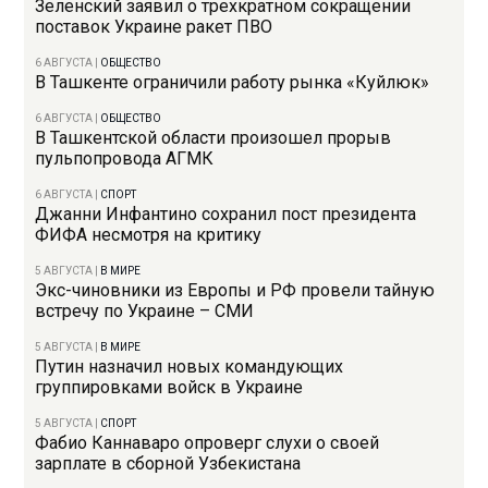
Зеленский заявил о трехкратном сокращении
поставок Украине ракет ПВО
6 АВГУСТА
|
ОБЩЕСТВО
В Ташкенте ограничили работу рынка «Куйлюк»
6 АВГУСТА
|
ОБЩЕСТВО
В Ташкентской области произошел прорыв
пульпопровода АГМК
6 АВГУСТА
|
СПОРТ
Джанни Инфантино сохранил пост президента
ФИФА несмотря на критику
5 АВГУСТА
|
В МИРЕ
Экс-чиновники из Европы и РФ провели тайную
встречу по Украине – СМИ
5 АВГУСТА
|
В МИРЕ
Путин назначил новых командующих
группировками войск в Украине
5 АВГУСТА
|
СПОРТ
Фабио Каннаваро опроверг слухи о своей
зарплате в сборной Узбекистана