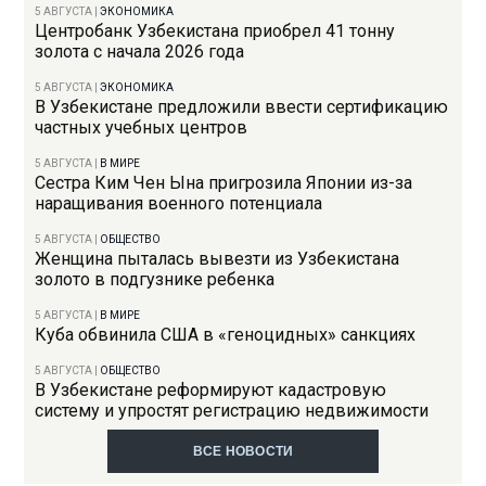
5 АВГУСТА
|
ЭКОНОМИКА
Центробанк Узбекистана приобрел 41 тонну
золота с начала 2026 года
5 АВГУСТА
|
ЭКОНОМИКА
В Узбекистане предложили ввести сертификацию
частных учебных центров
5 АВГУСТА
|
В МИРЕ
Сестра Ким Чен Ына пригрозила Японии из-за
наращивания военного потенциала
5 АВГУСТА
|
ОБЩЕСТВО
Женщина пыталась вывезти из Узбекистана
золото в подгузнике ребенка
5 АВГУСТА
|
В МИРЕ
Куба обвинила США в «геноцидных» санкциях
5 АВГУСТА
|
ОБЩЕСТВО
В Узбекистане реформируют кадастровую
систему и упростят регистрацию недвижимости
ВСЕ НОВОСТИ