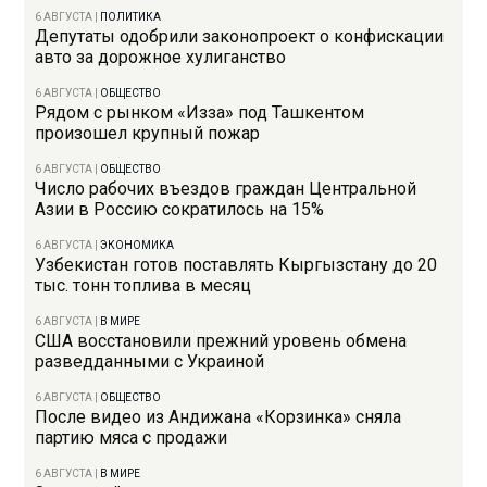
6 АВГУСТА
|
ПОЛИТИКА
Депутаты одобрили законопроект о конфискации
авто за дорожное хулиганство
6 АВГУСТА
|
ОБЩЕСТВО
Рядом с рынком «Изза» под Ташкентом
произошел крупный пожар
6 АВГУСТА
|
ОБЩЕСТВО
Число рабочих въездов граждан Центральной
Азии в Россию сократилось на 15%
6 АВГУСТА
|
ЭКОНОМИКА
Узбекистан готов поставлять Кыргызстану до 20
тыс. тонн топлива в месяц
6 АВГУСТА
|
В МИРЕ
США восстановили прежний уровень обмена
разведданными с Украиной
6 АВГУСТА
|
ОБЩЕСТВО
После видео из Андижана «Корзинка» сняла
партию мяса с продажи
6 АВГУСТА
|
В МИРЕ