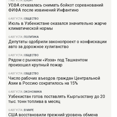
7 АВГУСТА
|
СПОРТ
УЕФА отказалась снимать бойкот соревнований
ФИФА после извинений Инфантино
6 АВГУСТА
|
ОБЩЕСТВО
Июль в Узбекистане оказался значительно жарче
климатической нормы
6 АВГУСТА
|
ПОЛИТИКА
Депутаты одобрили законопроект о конфискации
авто за дорожное хулиганство
6 АВГУСТА
|
ОБЩЕСТВО
Рядом с рынком «Изза» под Ташкентом
произошел крупный пожар
6 АВГУСТА
|
ОБЩЕСТВО
Число рабочих въездов граждан Центральной
Азии в Россию сократилось на 15%
6 АВГУСТА
|
ЭКОНОМИКА
Узбекистан готов поставлять Кыргызстану до 20
тыс. тонн топлива в месяц
6 АВГУСТА
|
В МИРЕ
США восстановили прежний уровень обмена