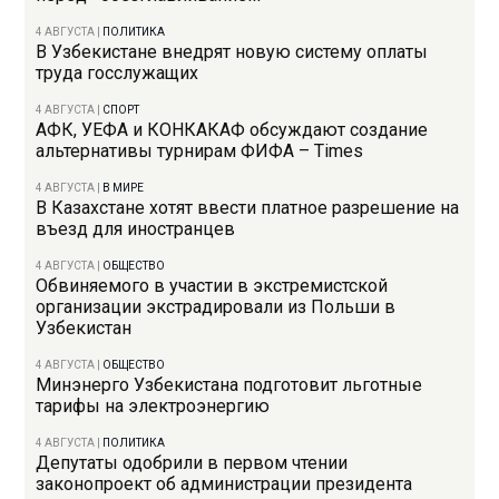
4 АВГУСТА
|
ПОЛИТИКА
В Узбекистане внедрят новую систему оплаты
труда госслужащих
4 АВГУСТА
|
СПОРТ
АФК, УЕФА и КОНКАКАФ обсуждают создание
альтернативы турнирам ФИФА – Times
4 АВГУСТА
|
В МИРЕ
В Казахстане хотят ввести платное разрешение на
въезд для иностранцев
4 АВГУСТА
|
ОБЩЕСТВО
Обвиняемого в участии в экстремистской
организации экстрадировали из Польши в
Узбекистан
4 АВГУСТА
|
ОБЩЕСТВО
Минэнерго Узбекистана подготовит льготные
тарифы на электроэнергию
4 АВГУСТА
|
ПОЛИТИКА
Депутаты одобрили в первом чтении
законопроект об администрации президента