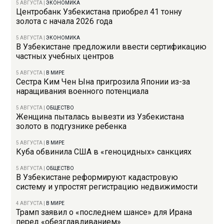
5 АВГУСТА
|
ЭКОНОМИКА
Центробанк Узбекистана приобрел 41 тонну
золота с начала 2026 года
5 АВГУСТА
|
ЭКОНОМИКА
В Узбекистане предложили ввести сертификацию
частных учебных центров
5 АВГУСТА
|
В МИРЕ
Сестра Ким Чен Ына пригрозила Японии из-за
наращивания военного потенциала
5 АВГУСТА
|
ОБЩЕСТВО
Женщина пыталась вывезти из Узбекистана
золото в подгузнике ребенка
5 АВГУСТА
|
В МИРЕ
Куба обвинила США в «геноцидных» санкциях
5 АВГУСТА
|
ОБЩЕСТВО
В Узбекистане реформируют кадастровую
систему и упростят регистрацию недвижимости
4 АВГУСТА
|
В МИРЕ
Трамп заявил о «последнем шансе» для Ирана
перед «обезглавливанием»