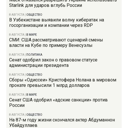
Starlink для ударов вглубь России
8 АВГУСТА
|
ОБЩЕСТВО
В Узбекистане выявили волну кибератак на
госорганизации и компании через RDP
8 АВГУСТА
|
В МИРЕ
СМИ: США рассматривают сценарий смены
власти на Кубе по примеру Венесуэлы
8 АВГУСТА
|
ПОЛИТИКА
Сенат одобрил закон о правовом статусе
администрации президента
8 АВГУСТА
|
ОБЩЕСТВО
Сборы «Одиссеи» Кристофера Нолана в мировом
прокате превысили 1 млрд долларов
8 АВГУСТА
|
В МИРЕ
Сенат США одобрил «адские санкции» против
России
8 АВГУСТА
|
ОБЩЕСТВО
На 87-м году жизни скончался актер Абдуманнон
Убайдуллаев