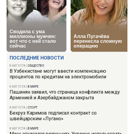
ПОСЛЕДНИЕ НОВОСТИ
8 АВГУСТА
|
ОБЩЕСТВО
В Узбекистане могут ввести компенсацию
процентов по кредитам на электромобили
8 АВГУСТА
|
В МИРЕ
Пашинян заявил, что страница конфликта между
Арменией и Азербайджаном закрыта
8 АВГУСТА
|
СПОРТ
Бехруз Каримов подписал контракт со
швейцарским «Лугано»
8 АВГУСТА
|
В МИРЕ
Маск отказался разрешить Украине использовать