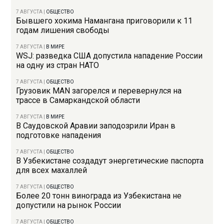
7 АВГУСТА
|
ОБЩЕСТВО
Бывшего хокима Намангана приговорили к 11
годам лишения свободы
7 АВГУСТА
|
В МИРЕ
WSJ: разведка США допустила нападение России
на одну из стран НАТО
7 АВГУСТА
|
ОБЩЕСТВО
Грузовик MAN загорелся и перевернулся на
трассе в Самаркандской области
7 АВГУСТА
|
В МИРЕ
В Саудовской Аравии заподозрили Иран в
подготовке нападения
7 АВГУСТА
|
ОБЩЕСТВО
В Узбекистане создадут энергетические паспорта
для всех махаллей
7 АВГУСТА
|
ОБЩЕСТВО
Более 20 тонн винограда из Узбекистана не
допустили на рынок России
7 АВГУСТА
|
ОБЩЕСТВО