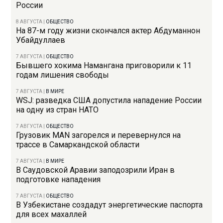
России
8 АВГУСТА
|
ОБЩЕСТВО
На 87-м году жизни скончался актер Абдуманнон
Убайдуллаев
7 АВГУСТА
|
ОБЩЕСТВО
Бывшего хокима Намангана приговорили к 11
годам лишения свободы
7 АВГУСТА
|
В МИРЕ
WSJ: разведка США допустила нападение России
на одну из стран НАТО
7 АВГУСТА
|
ОБЩЕСТВО
Грузовик MAN загорелся и перевернулся на
трассе в Самаркандской области
7 АВГУСТА
|
В МИРЕ
В Саудовской Аравии заподозрили Иран в
подготовке нападения
7 АВГУСТА
|
ОБЩЕСТВО
В Узбекистане создадут энергетические паспорта
для всех махаллей