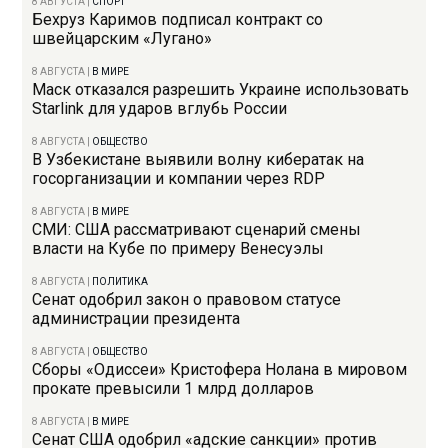
8 АВГУСТА
|
СПОРТ
Бехруз Каримов подписал контракт со
швейцарским «Лугано»
8 АВГУСТА
|
В МИРЕ
Маск отказался разрешить Украине использовать
Starlink для ударов вглубь России
8 АВГУСТА
|
ОБЩЕСТВО
В Узбекистане выявили волну кибератак на
госорганизации и компании через RDP
8 АВГУСТА
|
В МИРЕ
СМИ: США рассматривают сценарий смены
власти на Кубе по примеру Венесуэлы
8 АВГУСТА
|
ПОЛИТИКА
Сенат одобрил закон о правовом статусе
администрации президента
8 АВГУСТА
|
ОБЩЕСТВО
Сборы «Одиссеи» Кристофера Нолана в мировом
прокате превысили 1 млрд долларов
8 АВГУСТА
|
В МИРЕ
Сенат США одобрил «адские санкции» против