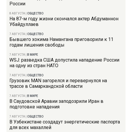
России
8 АВГУСТА
|
ОБЩЕСТВО
На 87-м году жизни скончался актер Абдуманнон
Убайдуллаев
7 АВГУСТА
|
ОБЩЕСТВО
Бывшего хокима Намангана приговорили к 11
годам лишения свободы
7 АВГУСТА
|
В МИРЕ
WSJ: разведка США допустила нападение России
на одну из стран НАТО
7 АВГУСТА
|
ОБЩЕСТВО
Грузовик MAN загорелся и перевернулся на
трассе в Самаркандской области
7 АВГУСТА
|
В МИРЕ
В Саудовской Аравии заподозрили Иран в
подготовке нападения
7 АВГУСТА
|
ОБЩЕСТВО
В Узбекистане создадут энергетические паспорта
для всех махаллей