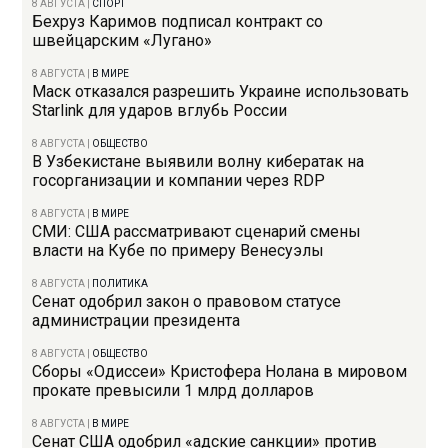
8 АВГУСТА
|
СПОРТ
Бехруз Каримов подписал контракт со
швейцарским «Лугано»
8 АВГУСТА
|
В МИРЕ
Маск отказался разрешить Украине использовать
Starlink для ударов вглубь России
8 АВГУСТА
|
ОБЩЕСТВО
В Узбекистане выявили волну кибератак на
госорганизации и компании через RDP
8 АВГУСТА
|
В МИРЕ
СМИ: США рассматривают сценарий смены
власти на Кубе по примеру Венесуэлы
8 АВГУСТА
|
ПОЛИТИКА
Сенат одобрил закон о правовом статусе
администрации президента
8 АВГУСТА
|
ОБЩЕСТВО
Сборы «Одиссеи» Кристофера Нолана в мировом
прокате превысили 1 млрд долларов
8 АВГУСТА
|
В МИРЕ
Сенат США одобрил «адские санкции» против