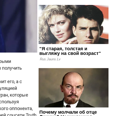
орыми
ы получить
т его, а с
туляцией
тран, которые
спользуя
ого оппонента,
ей соцсети Truth