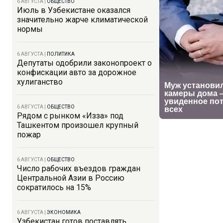
6 АВГУСТА
|
ОБЩЕСТВО
Июль в Узбекистане оказался
значительно жарче климатической
нормы
6 АВГУСТА
|
ПОЛИТИКА
Депутаты одобрили законопроект о
конфискации авто за дорожное
хулиганство
6 АВГУСТА
|
ОБЩЕСТВО
Рядом с рынком «Изза» под
Ташкентом произошел крупный
пожар
6 АВГУСТА
|
ОБЩЕСТВО
Число рабочих въездов граждан
Центральной Азии в Россию
сократилось на 15%
6 АВГУСТА
|
ЭКОНОМИКА
Узбекистан готов поставлять