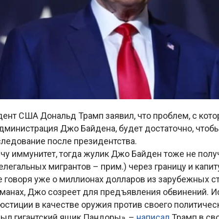
ент США Дональд Трамп заявил, что проблем, с кот
администрация Джо Байдена, будет достаточно, чтоб
следование после президентства.
учу иммунитет, тогда жулик Джо Байден тоже не получи
легальных мигрантов – прим.) через границу и капи
е говоря уже о миллионах долларов из зарубежных с
рманах, Джо созреет для предъявления обвинений. И
стиции в качестве оружия против своего политическ
рыл гигантский ящик Пандоры», –
написал
Трамп в сво