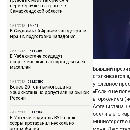
Грузовик MAN загорелся и
перевернулся на трассе в
Самаркандской области
7 АВГУСТА
|
В МИРЕ
В Саудовской Аравии заподозрили
Иран в подготовке нападения
7 АВГУСТА
|
ОБЩЕСТВО
В Узбекистане создадут
энергетические паспорта для всех
махаллей
Бывший презид
сталкивается 
7 АВГУСТА
|
ОБЩЕСТВО
уголовное пре
Более 20 тонн винограда из
«Если я не пол
Узбекистана не допустили на рынок
России
вторжением (не
Афганистана, н
7 АВГУСТА
|
ОБЩЕСТВО
осели в его ка
В Ургенче водитель BYD после
Министерство ю
ссоры протаранил несколько
автомобилей
меня, Джо отк