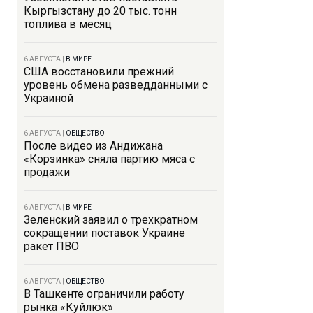
Кыргызстану до 20 тыс. тонн
топлива в месяц
6 АВГУСТА
|
В МИРЕ
США восстановили прежний
уровень обмена разведданными с
Украиной
6 АВГУСТА
|
ОБЩЕСТВО
После видео из Андижана
«Корзинка» сняла партию мяса с
продажи
6 АВГУСТА
|
В МИРЕ
Зеленский заявил о трехкратном
сокращении поставок Украине
ракет ПВО
6 АВГУСТА
|
ОБЩЕСТВО
В Ташкенте ограничили работу
рынка «Куйлюк»