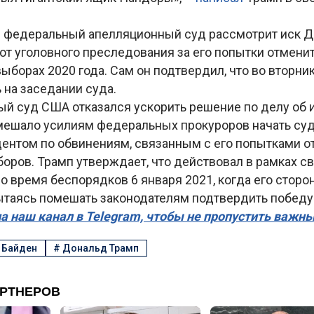
е федеральный апелляционный суд рассмотрит иск 
от уголовного преследования за его попытки отмени
ыборах 2020 года. Сам он подтвердил, что во вторни
 на заседании суда.
ый суд США отказался ускорить решение по делу об 
омешало усилиям федеральных прокуроров начать су
дентом по обвинениям, связанным с его попытками о
боров. Трамп утверждает, что действовал в рамках 
о время беспорядков 6 января 2021, когда его сторо
пытаясь помешать законодателям подтвердить победу
а наш канал в Telegram, чтобы не пропустить важн
 Байден
#
Дональд Трамп