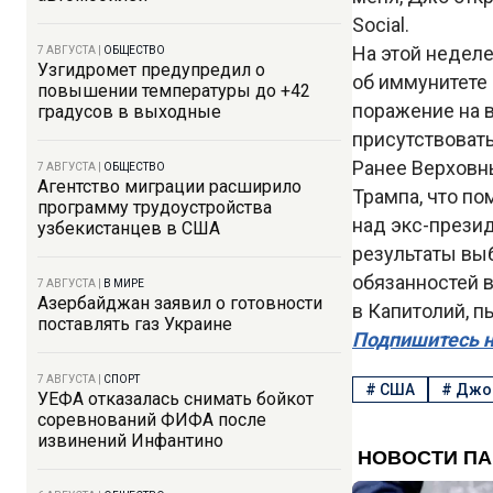
Social.
На этой недел
7 АВГУСТА
|
ОБЩЕСТВО
Узгидромет предупредил о
об иммунитете 
повышении температуры до +42
поражение на в
градусов в выходные
присутствовать
Ранее Верховн
7 АВГУСТА
|
ОБЩЕСТВО
Агентство миграции расширило
Трампа, что п
программу трудоустройства
над экс-прези
узбекистанцев в США
результаты вы
обязанностей в
7 АВГУСТА
|
В МИРЕ
Азербайджан заявил о готовности
в Капитолий, 
поставлять газ Украине
Подпишитесь н
7 АВГУСТА
|
СПОРТ
#
США
#
Джо
УЕФА отказалась снимать бойкот
соревнований ФИФА после
извинений Инфантино