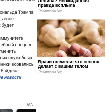
Дональда Трампа
ть свое
к будет
иммунитете
дебный процесс
тменить
своих служебных
нники ворвались
 Байдена.
ые новости