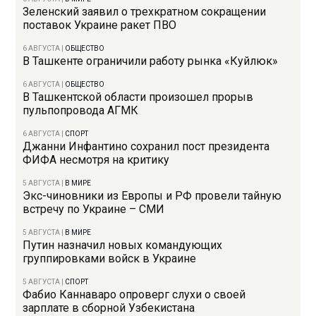
Зеленский заявил о трехкратном сокращении
поставок Украине ракет ПВО
6 АВГУСТА
|
ОБЩЕСТВО
В Ташкенте ограничили работу рынка «Куйлюк»
6 АВГУСТА
|
ОБЩЕСТВО
В Ташкентской области произошел прорыв
пульпопровода АГМК
6 АВГУСТА
|
СПОРТ
Джанни Инфантино сохранил пост президента
ФИФА несмотря на критику
5 АВГУСТА
|
В МИРЕ
Экс-чиновники из Европы и РФ провели тайную
встречу по Украине – СМИ
5 АВГУСТА
|
В МИРЕ
Путин назначил новых командующих
группировками войск в Украине
5 АВГУСТА
|
СПОРТ
Фабио Каннаваро опроверг слухи о своей
зарплате в сборной Узбекистана