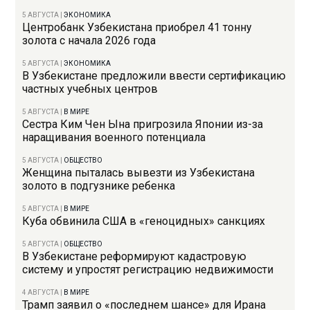
5 АВГУСТА
|
ЭКОНОМИКА
Центробанк Узбекистана приобрел 41 тонну
золота с начала 2026 года
5 АВГУСТА
|
ЭКОНОМИКА
В Узбекистане предложили ввести сертификацию
частных учебных центров
5 АВГУСТА
|
В МИРЕ
Сестра Ким Чен Ына пригрозила Японии из-за
наращивания военного потенциала
5 АВГУСТА
|
ОБЩЕСТВО
Женщина пыталась вывезти из Узбекистана
золото в подгузнике ребенка
5 АВГУСТА
|
В МИРЕ
Куба обвинила США в «геноцидных» санкциях
5 АВГУСТА
|
ОБЩЕСТВО
В Узбекистане реформируют кадастровую
систему и упростят регистрацию недвижимости
4 АВГУСТА
|
В МИРЕ
Трамп заявил о «последнем шансе» для Ирана