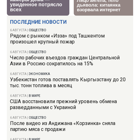
ПОСЛЕДНИЕ НОВОСТИ
6 АВГУСТА
|
ОБЩЕСТВО
Рядом с рынком «Изза» под Ташкентом
произошел крупный пожар
6 АВГУСТА
|
ОБЩЕСТВО
Число рабочих въездов граждан Центральной
Азии в Россию сократилось на 15%
6 АВГУСТА
|
ЭКОНОМИКА
Узбекистан готов поставлять Кыргызстану до 20
тыс. тонн топлива в месяц
6 АВГУСТА
|
В МИРЕ
США восстановили прежний уровень обмена
разведданными с Украиной
6 АВГУСТА
|
ОБЩЕСТВО
После видео из Андижана «Корзинка» сняла
партию мяса с продажи
6 АВГУСТА
|
В МИРЕ