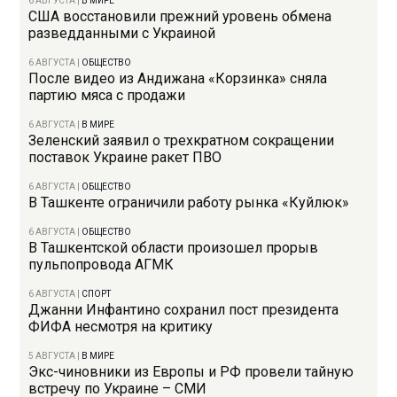
6 АВГУСТА
|
В МИРЕ
США восстановили прежний уровень обмена
разведданными с Украиной
6 АВГУСТА
|
ОБЩЕСТВО
После видео из Андижана «Корзинка» сняла
партию мяса с продажи
6 АВГУСТА
|
В МИРЕ
Зеленский заявил о трехкратном сокращении
поставок Украине ракет ПВО
6 АВГУСТА
|
ОБЩЕСТВО
В Ташкенте ограничили работу рынка «Куйлюк»
6 АВГУСТА
|
ОБЩЕСТВО
В Ташкентской области произошел прорыв
пульпопровода АГМК
6 АВГУСТА
|
СПОРТ
Джанни Инфантино сохранил пост президента
ФИФА несмотря на критику
5 АВГУСТА
|
В МИРЕ
Экс-чиновники из Европы и РФ провели тайную
встречу по Украине – СМИ