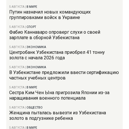
5 АВГУСТА
|
В МИРЕ
Путин назначил новых командующих
группировками войск в Украине
5 АВГУСТА
|
СПОРТ
Фабио Каннаваро опроверг слухи о своей
зарплате в сборной Узбекистана
5 АВГУСТА
|
ЭКОНОМИКА
Центробанк Узбекистана приобрел 41 тонну
золота с начала 2026 года
5 АВГУСТА
|
ЭКОНОМИКА
В Узбекистане предложили ввести сертификацию
частных учебных центров
5 АВГУСТА
|
В МИРЕ
Сестра Ким Чен Ына пригрозила Японии из-за
наращивания военного потенциала
5 АВГУСТА
|
ОБЩЕСТВО
Женщина пыталась вывезти из Узбекистана
золото в подгузнике ребенка
5 АВГУСТА
|
В МИРЕ