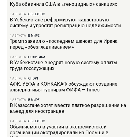
Куба обвинила США в «геноцидных» санкциях
5 АВГУСТА
|
ОБЩЕСТВО
В Узбекистане реформируют кадастровую
систему и упростят регистрацию недвижимости
4 АВГУСТА
|
В МИРЕ
Трамп заявил о «последнем шансе» для Ирана
перед «обезглавливанием»
4 АВГУСТА
|
ПОЛИТИКА
В Узбекистане внедрят новую систему оплаты
труда госслужащих
4 АВГУСТА
|
СПОРТ
АФК, УЕФА и КОНКАКАФ обсуждают создание
альтернативы турнирам ФИФА – Times
4 АВГУСТА
|
В МИРЕ
В Казахстане хотят ввести платное разрешение на
въезд для иностранцев
4 АВГУСТА
|
ОБЩЕСТВО
Обвиняемого в участии в экстремистской
организации экстрадировали из Польши в