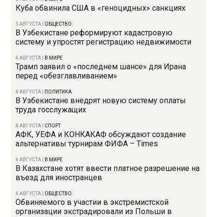
Куба обвинила США в «геноцидных» санкциях
5 АВГУСТА
|
ОБЩЕСТВО
В Узбекистане реформируют кадастровую
систему и упростят регистрацию недвижимости
4 АВГУСТА
|
В МИРЕ
Трамп заявил о «последнем шансе» для Ирана
перед «обезглавливанием»
4 АВГУСТА
|
ПОЛИТИКА
В Узбекистане внедрят новую систему оплаты
труда госслужащих
4 АВГУСТА
|
СПОРТ
АФК, УЕФА и КОНКАКАФ обсуждают создание
альтернативы турнирам ФИФА – Times
4 АВГУСТА
|
В МИРЕ
В Казахстане хотят ввести платное разрешение на
въезд для иностранцев
4 АВГУСТА
|
ОБЩЕСТВО
Обвиняемого в участии в экстремистской
организации экстрадировали из Польши в