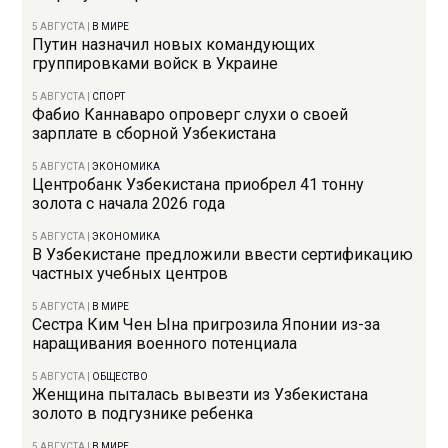
5 АВГУСТА
|
В МИРЕ
Путин назначил новых командующих
группировками войск в Украине
5 АВГУСТА
|
СПОРТ
Фабио Каннаваро опроверг слухи о своей
зарплате в сборной Узбекистана
5 АВГУСТА
|
ЭКОНОМИКА
Центробанк Узбекистана приобрел 41 тонну
золота с начала 2026 года
5 АВГУСТА
|
ЭКОНОМИКА
В Узбекистане предложили ввести сертификацию
частных учебных центров
5 АВГУСТА
|
В МИРЕ
Сестра Ким Чен Ына пригрозила Японии из-за
наращивания военного потенциала
5 АВГУСТА
|
ОБЩЕСТВО
Женщина пыталась вывезти из Узбекистана
золото в подгузнике ребенка
5 АВГУСТА
|
В МИРЕ