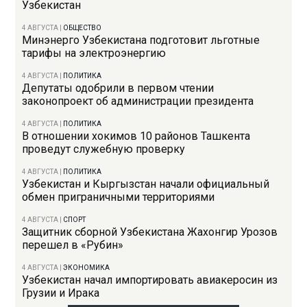
Узбекистан
4 АВГУСТА
|
ОБЩЕСТВО
Минэнерго Узбекистана подготовит льготные
тарифы на электроэнергию
4 АВГУСТА
|
ПОЛИТИКА
Депутаты одобрили в первом чтении
законопроект об администрации президента
4 АВГУСТА
|
ПОЛИТИКА
В отношении хокимов 10 районов Ташкента
проведут служебную проверку
4 АВГУСТА
|
ПОЛИТИКА
Узбекистан и Кыргызстан начали официальный
обмен приграничными территориями
4 АВГУСТА
|
СПОРТ
Защитник сборной Узбекистана Жахонгир Урозов
перешел в «Рубин»
4 АВГУСТА
|
ЭКОНОМИКА
Узбекистан начал импортировать авиакеросин из
Грузии и Ирака