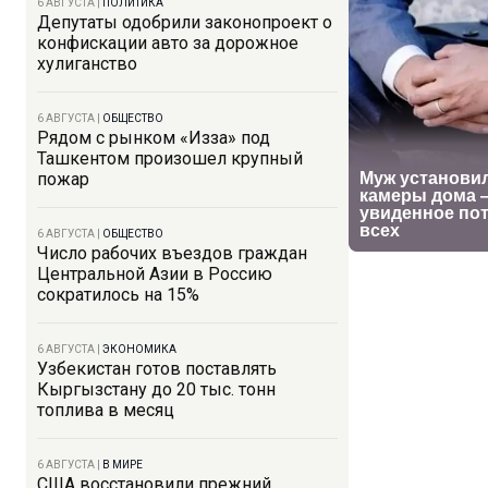
6 АВГУСТА
|
ПОЛИТИКА
Депутаты одобрили законопроект о
конфискации авто за дорожное
хулиганство
6 АВГУСТА
|
ОБЩЕСТВО
Рядом с рынком «Изза» под
Ташкентом произошел крупный
пожар
6 АВГУСТА
|
ОБЩЕСТВО
Число рабочих въездов граждан
Центральной Азии в Россию
сократилось на 15%
6 АВГУСТА
|
ЭКОНОМИКА
Узбекистан готов поставлять
Кыргызстану до 20 тыс. тонн
топлива в месяц
6 АВГУСТА
|
В МИРЕ
США восстановили прежний