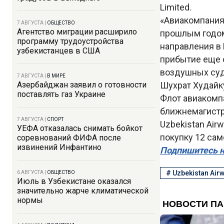
Limited.
«Авиакомпания 
7 АВГУСТА
|
ОБЩЕСТВО
Агентство миграции расширило
прошлым годом
программу трудоустройства
направления в 
узбекистанцев в США
прибытие еще о
воздушных судо
7 АВГУСТА
|
В МИРЕ
Азербайджан заявил о готовности
Шухрат Худайк
поставлять газ Украине
Флот авиакомпа
ближнемагистр
7 АВГУСТА
|
СПОРТ
Uzbekistan Air
УЕФА отказалась снимать бойкот
покупку 12 сам
соревнований ФИФА после
извинений Инфантино
Подпишитесь н
#
Uzbekistan Air
6 АВГУСТА
|
ОБЩЕСТВО
Июль в Узбекистане оказался
значительно жарче климатической
нормы