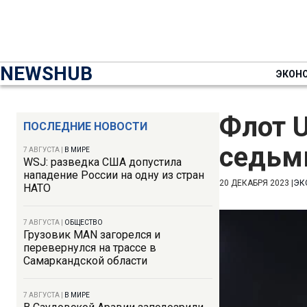
NEWSHUB
ЭКОН
Флот U
ПОСЛЕДНИЕ НОВОСТИ
седьм
7 АВГУСТА
|
В МИРЕ
WSJ: разведка США допустила
нападение России на одну из стран
20 ДЕКАБРЯ 2023
|
ЭК
НАТО
7 АВГУСТА
|
ОБЩЕСТВО
Грузовик MAN загорелся и
перевернулся на трассе в
Самаркандской области
7 АВГУСТА
|
В МИРЕ