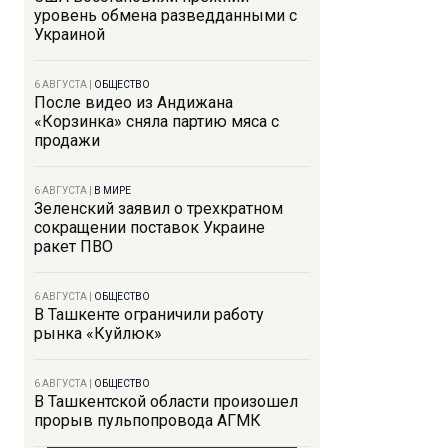
уровень обмена разведданными с
Украиной
6 АВГУСТА
|
ОБЩЕСТВО
После видео из Андижана
«Корзинка» сняла партию мяса с
продажи
6 АВГУСТА
|
В МИРЕ
Зеленский заявил о трехкратном
сокращении поставок Украине
ракет ПВО
6 АВГУСТА
|
ОБЩЕСТВО
В Ташкенте ограничили работу
рынка «Куйлюк»
6 АВГУСТА
|
ОБЩЕСТВО
В Ташкентской области произошел
прорыв пульпопровода АГМК