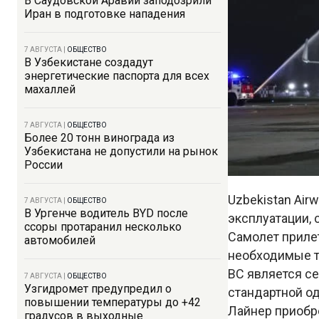
В Саудовской Аравии заподозрили
Иран в подготовке нападения
7 АВГУСТА
|
ОБЩЕСТВО
В Узбекистане создадут
энергетические паспорта для всех
махаллей
7 АВГУСТА
|
ОБЩЕСТВО
Более 20 тонн винограда из
Узбекистана не допустили на рынок
России
Uzbekistan Air
7 АВГУСТА
|
ОБЩЕСТВО
В Ургенче водитель BYD после
эксплуатации,
ссоры протаранил несколько
Самолет прилет
автомобилей
необходимые т
ВС является се
7 АВГУСТА
|
ОБЩЕСТВО
Узгидромет предупредил о
стандартной о
повышении температуры до +42
Лайнер приобре
градусов в выходные