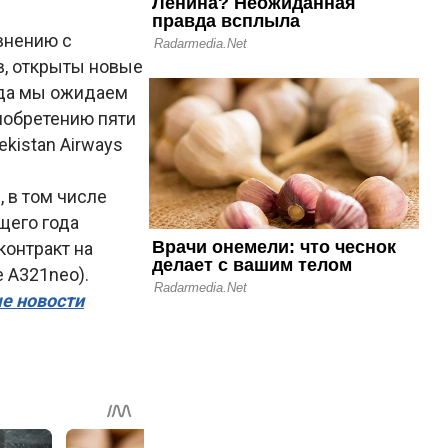
внению с
, открыты новые
года мы ожидаем
риобретению пяти
kistan Airways
, в том числе
щего года
контракт на
 A321neo).
ые новости