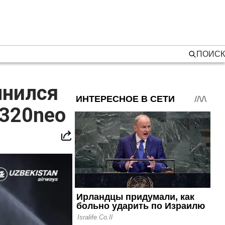
ПОИСК
лнился
320neo