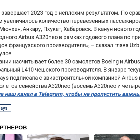
завершает 2023 год с неплохим результатом. По сра
 увеличилось количество перевезенных пассажиров
Мюнхен, Анкару, Пхукет, Хабаровск. В канун нового 
дного Airbus A320neo в рамках годового плана по п
в французского производителя», – сказал глава Uzbe
улов.
нии насчитывает более 30 самолетов Boeing и Airbus
альный L410 чешского производителя. В январе теку
ways подписала с авиастроительной компанией Airbus 
олетов семейства А320neo (восемь A320neo и четыре
а наш канал в Telegram, чтобы не пропустить важн
ways