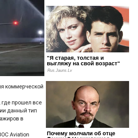
для коммерческой
, где прошел все
ии данный тип
сажиров в
OC Aviation