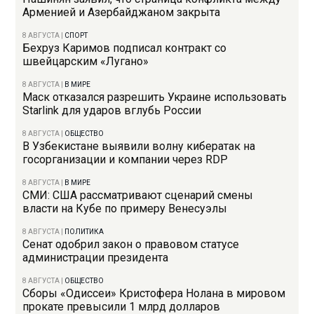
Арменией и Азербайджаном закрыта
8 АВГУСТА
|
СПОРТ
Бехруз Каримов подписал контракт со
швейцарским «Лугано»
8 АВГУСТА
|
В МИРЕ
Маск отказался разрешить Украине использовать
Starlink для ударов вглубь России
8 АВГУСТА
|
ОБЩЕСТВО
В Узбекистане выявили волну кибератак на
госорганизации и компании через RDP
8 АВГУСТА
|
В МИРЕ
СМИ: США рассматривают сценарий смены
власти на Кубе по примеру Венесуэлы
8 АВГУСТА
|
ПОЛИТИКА
Сенат одобрил закон о правовом статусе
администрации президента
8 АВГУСТА
|
ОБЩЕСТВО
Сборы «Одиссеи» Кристофера Нолана в мировом
прокате превысили 1 млрд долларов