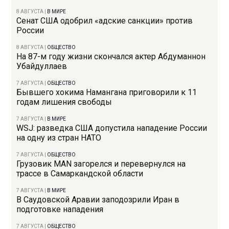
8 АВГУСТА
|
В МИРЕ
Сенат США одобрил «адские санкции» против
России
8 АВГУСТА
|
ОБЩЕСТВО
На 87-м году жизни скончался актер Абдуманнон
Убайдуллаев
7 АВГУСТА
|
ОБЩЕСТВО
Бывшего хокима Намангана приговорили к 11
годам лишения свободы
7 АВГУСТА
|
В МИРЕ
WSJ: разведка США допустила нападение России
на одну из стран НАТО
7 АВГУСТА
|
ОБЩЕСТВО
Грузовик MAN загорелся и перевернулся на
трассе в Самаркандской области
7 АВГУСТА
|
В МИРЕ
В Саудовской Аравии заподозрили Иран в
подготовке нападения
7 АВГУСТА
|
ОБЩЕСТВО