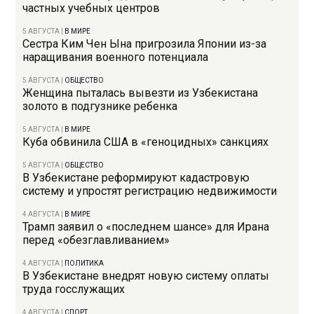
частных учебных центров
5 АВГУСТА
|
В МИРЕ
Сестра Ким Чен Ына пригрозила Японии из-за
наращивания военного потенциала
5 АВГУСТА
|
ОБЩЕСТВО
Женщина пыталась вывезти из Узбекистана
золото в подгузнике ребенка
5 АВГУСТА
|
В МИРЕ
Куба обвинила США в «геноцидных» санкциях
5 АВГУСТА
|
ОБЩЕСТВО
В Узбекистане реформируют кадастровую
систему и упростят регистрацию недвижимости
4 АВГУСТА
|
В МИРЕ
Трамп заявил о «последнем шансе» для Ирана
перед «обезглавливанием»
4 АВГУСТА
|
ПОЛИТИКА
В Узбекистане внедрят новую систему оплаты
труда госслужащих
4 АВГУСТА
|
СПОРТ