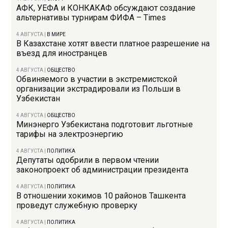
АФК, УЕФА и КОНКАКАФ обсуждают создание
альтернативы турнирам ФИФА – Times
4 АВГУСТА
|
В МИРЕ
В Казахстане хотят ввести платное разрешение на
въезд для иностранцев
4 АВГУСТА
|
ОБЩЕСТВО
Обвиняемого в участии в экстремистской
организации экстрадировали из Польши в
Узбекистан
4 АВГУСТА
|
ОБЩЕСТВО
Минэнерго Узбекистана подготовит льготные
тарифы на электроэнергию
4 АВГУСТА
|
ПОЛИТИКА
Депутаты одобрили в первом чтении
законопроект об администрации президента
4 АВГУСТА
|
ПОЛИТИКА
В отношении хокимов 10 районов Ташкента
проведут служебную проверку
4 АВГУСТА
|
ПОЛИТИКА