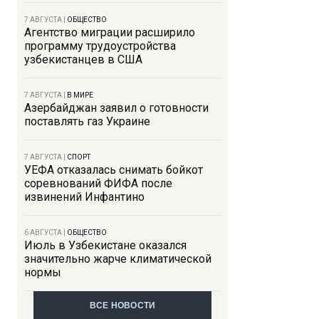
7 АВГУСТА
|
ОБЩЕСТВО
Агентство миграции расширило
программу трудоустройства
узбекистанцев в США
7 АВГУСТА
|
В МИРЕ
Азербайджан заявил о готовности
поставлять газ Украине
7 АВГУСТА
|
СПОРТ
УЕФА отказалась снимать бойкот
соревнований ФИФА после
извинений Инфантино
6 АВГУСТА
|
ОБЩЕСТВО
Июль в Узбекистане оказался
значительно жарче климатической
нормы
ВСЕ НОВОСТИ