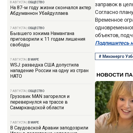
8 АВГУСТА
|
ОБЩЕСТВО
заправок в це
На 87-м году жизни скончался актер
Согласно плану
Абдуманнон Убайдуллаев
Временное огра
одновременног
7 АВГУСТА
|
ОБЩЕСТВО
Бывшего хокима Намангана
объектов, под
приговорили к 11 годам лишения
Подпишитесь н
свободы
#
Минэнерго Узб
7 АВГУСТА
|
В МИРЕ
WSJ: разведка США допустила
нападение России на одну из стран
НАТО
7 АВГУСТА
|
ОБЩЕСТВО
Грузовик MAN загорелся и
перевернулся на трассе в
Самаркандской области
7 АВГУСТА
|
В МИРЕ
В Саудовской Аравии заподозрили