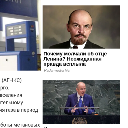
й (АГНКС)
рго.
населения
ительному
я газа в период
аботы метановых