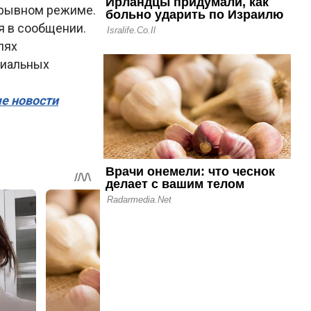
ерывном режиме.
ся в сообщении.
лях
циальных
ые новости