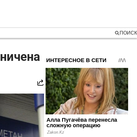
ПОИСК
аничена