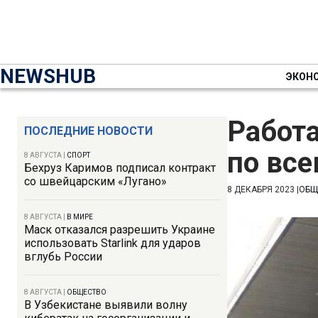
NEWSHUB
ЭКОН
Работа
ПОСЛЕДНИЕ НОВОСТИ
по все
8 АВГУСТА
|
СПОРТ
Бехруз Каримов подписал контракт
со швейцарским «Лугано»
8 ДЕКАБРЯ 2023
|
ОБЩ
8 АВГУСТА
|
В МИРЕ
Маск отказался разрешить Украине
использовать Starlink для ударов
вглубь России
8 АВГУСТА
|
ОБЩЕСТВО
В Узбекистане выявили волну