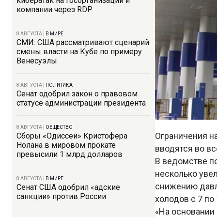
кибератак на госорганизации и
компании через RDP
8 АВГУСТА
|
В МИРЕ
СМИ: США рассматривают сценарий
смены власти на Кубе по примеру
Венесуэлы
8 АВГУСТА
|
ПОЛИТИКА
Сенат одобрил закон о правовом
статусе администрации президента
8 АВГУСТА
|
ОБЩЕСТВО
Ограничения н
Сборы «Одиссеи» Кристофера
Нолана в мировом прокате
вводятся во вс
превысили 1 млрд долларов
В ведомстве по
несколько увел
8 АВГУСТА
|
В МИРЕ
снижению давле
Сенат США одобрил «адские
санкции» против России
холодов с 7 по
«На основании