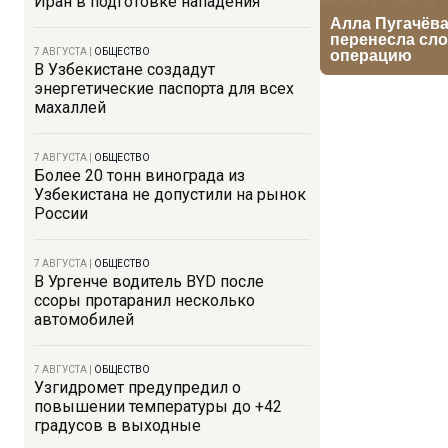
Иран в подготовке нападения
7 АВГУСТА
|
ОБЩЕСТВО
В Узбекистане создадут
энергетические паспорта для всех
махаллей
7 АВГУСТА
|
ОБЩЕСТВО
Более 20 тонн винограда из
Узбекистана не допустили на рынок
России
7 АВГУСТА
|
ОБЩЕСТВО
В Ургенче водитель BYD после
ссоры протаранил несколько
автомобилей
7 АВГУСТА
|
ОБЩЕСТВО
Узгидромет предупредил о
повышении температуры до +42
градусов в выходные