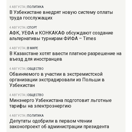
4 АВГУСТА
|
ПОЛИТИКА
В Узбекистане внедрят новую систему оплаты
труда госслужащих
4 АВГУСТА
|
СПОРТ
АФК, УЕФА и КОНКАКАФ обсуждают создание
альтернативы турнирам ФИФА – Times
4 АВГУСТА
|
В МИРЕ
В Казахстане хотят ввести платное разрешение на
въезд для иностранцев
4 АВГУСТА
|
ОБЩЕСТВО
Обвиняемого в участии в экстремистской
организации экстрадировали из Польши в
Узбекистан
4 АВГУСТА
|
ОБЩЕСТВО
Минэнерго Узбекистана подготовит льготные
тарифы на электроэнергию
4 АВГУСТА
|
ПОЛИТИКА
Депутаты одобрили в первом чтении
законопроект об администрации президента