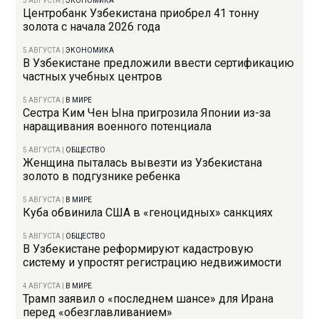
5 АВГУСТА
|
ЭКОНОМИКА
Центробанк Узбекистана приобрел 41 тонну
золота с начала 2026 года
5 АВГУСТА
|
ЭКОНОМИКА
В Узбекистане предложили ввести сертификацию
частных учебных центров
5 АВГУСТА
|
В МИРЕ
Сестра Ким Чен Ына пригрозила Японии из-за
наращивания военного потенциала
5 АВГУСТА
|
ОБЩЕСТВО
Женщина пыталась вывезти из Узбекистана
золото в подгузнике ребенка
5 АВГУСТА
|
В МИРЕ
Куба обвинила США в «геноцидных» санкциях
5 АВГУСТА
|
ОБЩЕСТВО
В Узбекистане реформируют кадастровую
систему и упростят регистрацию недвижимости
4 АВГУСТА
|
В МИРЕ
Трамп заявил о «последнем шансе» для Ирана
перед «обезглавливанием»