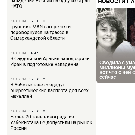
нападение России на одну из стран
НАТО
7 АВГУСТА
|
ОБЩЕСТВО
Грузовик MAN загорелся и
перевернулся на трассе в
Самаркандской области
7 АВГУСТА
|
В МИРЕ
В Саудовской Аравии заподозрили
Иран в подготовке нападения
7 АВГУСТА
|
ОБЩЕСТВО
В Узбекистане создадут
энергетические паспорта для всех
махаллей
7 АВГУСТА
|
ОБЩЕСТВО
Более 20 тонн винограда из
Узбекистана не допустили на рынок
России