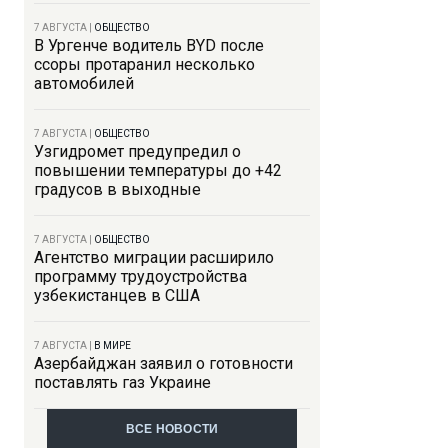
7 АВГУСТА
|
ОБЩЕСТВО
В Ургенче водитель BYD после
ссоры протаранил несколько
автомобилей
7 АВГУСТА
|
ОБЩЕСТВО
Узгидромет предупредил о
повышении температуры до +42
градусов в выходные
7 АВГУСТА
|
ОБЩЕСТВО
Агентство миграции расширило
программу трудоустройства
узбекистанцев в США
7 АВГУСТА
|
В МИРЕ
Азербайджан заявил о готовности
поставлять газ Украине
ВСЕ НОВОСТИ