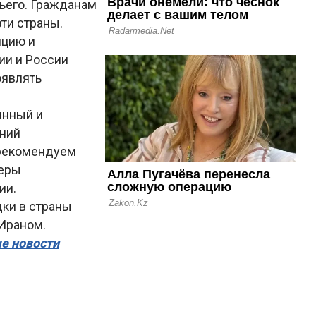
тьего. Гражданам
ти страны.
нцию и
ии и России
оявлять
янный и
ений
 рекомендуем
меры
ии.
ки в страны
 Ираном.
ые новости