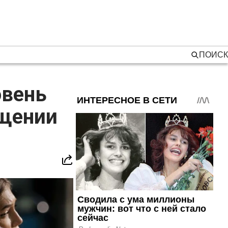
ПОИСК
овень
ещении