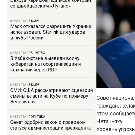
Бехруз Каримов подписал контракт
со швейцарским «Лугано»
8 АВГУСТА
|
В МИРЕ
Маск отказался разрешить Украине
использовать Starlink для ударов
вглубь России
8 АВГУСТА
|
ОБЩЕСТВО
В Узбекистане выявили волну
кибератак на госорганизации и
компании через RDP
8 АВГУСТА
|
В МИРЕ
СМИ: США рассматривают сценарий
смены власти на Кубе по примеру
Совет национа
Венесуэлы
граждан, желаю
этом сообщает
8 АВГУСТА
|
ПОЛИТИКА
Нетаньяху.
Сенат одобрил закон о правовом
статусе администрации президента
Уровень угрозы