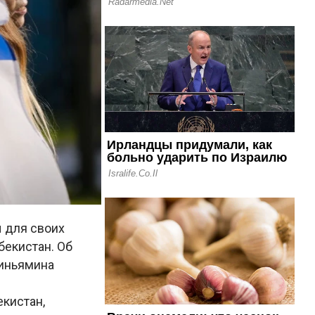
 для своих
бекистан. Об
Биньямина
екистан,