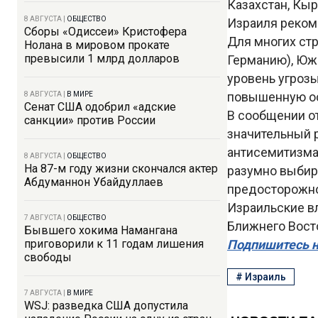
Казахстан, Кыр
8 АВГУСТА
|
ОБЩЕСТВО
Израиля реком
Сборы «Одиссеи» Кристофера
Для многих ст
Нолана в мировом прокате
превысили 1 млрд долларов
Германию), Южн
уровень угроз
повышенную ос
8 АВГУСТА
|
В МИРЕ
Сенат США одобрил «адские
В сообщении от
санкции» против России
значительный 
антисемитизма
8 АВГУСТА
|
ОБЩЕСТВО
На 87-м году жизни скончался актер
разумно выбир
Абдуманнон Убайдуллаев
предосторожнос
Израильские в
7 АВГУСТА
|
ОБЩЕСТВО
Ближнего Восто
Бывшего хокима Намангана
приговорили к 11 годам лишения
Подпишитесь н
свободы
#
Израиль
7 АВГУСТА
|
В МИРЕ
WSJ: разведка США допустила