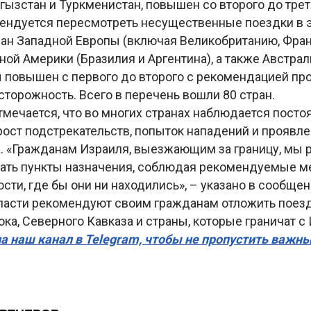
гызстан и Туркменистан, повышен со второго до тре
ендуется пересмотреть несущественные поездки в э
ран Западной Европы (включая Великобританию, Фра
ой Америки (Бразилия и Аргентина), а также Австрал
ы повышен с первого до второго с рекомендацией пр
торожность. Всего в перечень вошли 80 стран.
мечается, что во многих странах наблюдается посто
рост подстрекательств, попыток нападений и проявл
. «Гражданам Израиля, выезжающим за границу, мы
ать пункты назначения, соблюдая рекомендуемые 
ти, где бы они ни находились», – указано в сообщен
ласти рекомендуют своим гражданам отложить поезд
ка, Северного Кавказа и страны, которые граничат с
а наш канал в Telegram, чтобы не пропустить важн