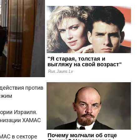
действия против
режим
тории Израиля.
анизации ХАМАС
МАС в секторе