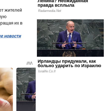
ет жителей
ную
вращая их в
ые новости