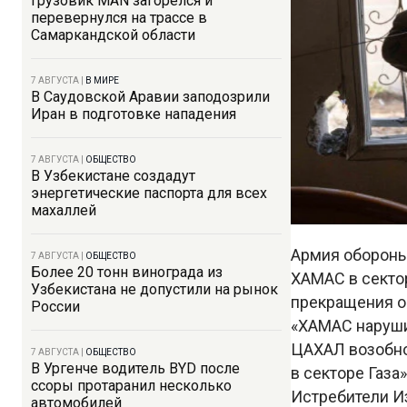
Грузовик MAN загорелся и
перевернулся на трассе в
Самаркандской области
7 АВГУСТА
|
В МИРЕ
В Саудовской Аравии заподозрили
Иран в подготовке нападения
7 АВГУСТА
|
ОБЩЕСТВО
В Узбекистане создадут
энергетические паспорта для всех
махаллей
Армия обороны
7 АВГУСТА
|
ОБЩЕСТВО
Более 20 тонн винограда из
ХАМАС в секто
Узбекистана не допустили на рынок
прекращения о
России
«ХАМАС нарушил
ЦАХАЛ возобно
7 АВГУСТА
|
ОБЩЕСТВО
В Ургенче водитель BYD после
в секторе Газа
ссоры протаранил несколько
Истребители И
автомобилей