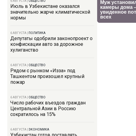
6 АВГУСТА
|
ОБЩЕСТВО
Июль в Узбекистане оказался
значительно жарче климатической
нормы
6 АВГУСТА
|
ПОЛИТИКА
Депутаты одобрили законопроект о
конфискации авто за дорожное
хулиганство
6 АВГУСТА
|
ОБЩЕСТВО
Рядом с рынком «Изза» под
Ташкентом произошел крупный
пожар
6 АВГУСТА
|
ОБЩЕСТВО
Число рабочих въездов граждан
Центральной Азии в Россию
сократилось на 15%
6 АВГУСТА
|
ЭКОНОМИКА
Узбекистан готов поставлять