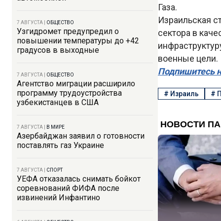
Газа.
Израильская ст
7 АВГУСТА
|
ОБЩЕСТВО
Узгидромет предупредил о
сектора в кач
повышении температуры до +42
инфраструктуру
градусов в выходные
военные цели.
Подпишитесь н
7 АВГУСТА
|
ОБЩЕСТВО
Агентство миграции расширило
программу трудоустройства
#
Израиль
#
П
узбекистанцев в США
7 АВГУСТА
|
В МИРЕ
Азербайджан заявил о готовности
поставлять газ Украине
7 АВГУСТА
|
СПОРТ
УЕФА отказалась снимать бойкот
соревнований ФИФА после
извинений Инфантино