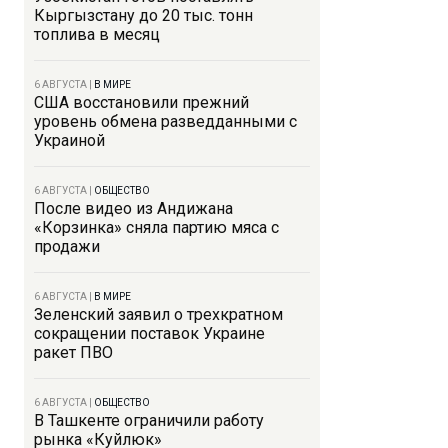
Кыргызстану до 20 тыс. тонн
топлива в месяц
6 АВГУСТА
|
В МИРЕ
США восстановили прежний
уровень обмена разведданными с
Украиной
6 АВГУСТА
|
ОБЩЕСТВО
После видео из Андижана
«Корзинка» сняла партию мяса с
продажи
6 АВГУСТА
|
В МИРЕ
Зеленский заявил о трехкратном
сокращении поставок Украине
ракет ПВО
6 АВГУСТА
|
ОБЩЕСТВО
В Ташкенте ограничили работу
рынка «Куйлюк»