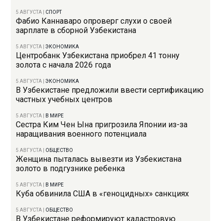
5 АВГУСТА
|
СПОРТ
Фабио Каннаваро опроверг слухи о своей
зарплате в сборной Узбекистана
5 АВГУСТА
|
ЭКОНОМИКА
Центробанк Узбекистана приобрел 41 тонну
золота с начала 2026 года
5 АВГУСТА
|
ЭКОНОМИКА
В Узбекистане предложили ввести сертификацию
частных учебных центров
5 АВГУСТА
|
В МИРЕ
Сестра Ким Чен Ына пригрозила Японии из-за
наращивания военного потенциала
5 АВГУСТА
|
ОБЩЕСТВО
Женщина пыталась вывезти из Узбекистана
золото в подгузнике ребенка
5 АВГУСТА
|
В МИРЕ
Куба обвинила США в «геноцидных» санкциях
5 АВГУСТА
|
ОБЩЕСТВО
В Узбекистане реформируют кадастровую