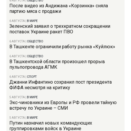
6 АВГУСТА
|
ОБЩЕСТВО
После видео из Андижана «Корзинка» сняла
партию мяса с продажи
6 АВГУСТА
|
В МИРЕ
Зеленский заявил о трехкратном сокращении
поставок Украине ракет ПВО
6 АВГУСТА
|
ОБЩЕСТВО
В Ташкенте ограничили работу рынка «Куйлюк»
6 АВГУСТА
|
ОБЩЕСТВО
В Ташкентской области произошел прорыв
пульпопровода АГМК
6 АВГУСТА
|
СПОРТ
Джанни Инфантино сохранил пост президента
ФИФА несмотря на критику
5 АВГУСТА
|
В МИРЕ
Экс-чиновники из Европы и РФ провели тайную
встречу по Украине – СМИ
5 АВГУСТА
|
В МИРЕ
Путин назначил новых командующих
группировками войск в Украине