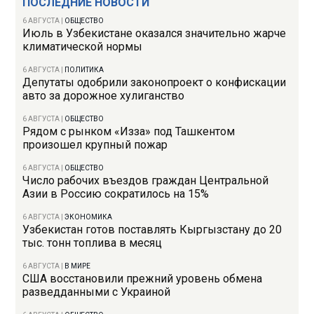
ПОСЛЕДНИЕ НОВОСТИ
6 АВГУСТА
|
ОБЩЕСТВО
Июль в Узбекистане оказался значительно жарче
климатической нормы
6 АВГУСТА
|
ПОЛИТИКА
Депутаты одобрили законопроект о конфискации
авто за дорожное хулиганство
6 АВГУСТА
|
ОБЩЕСТВО
Рядом с рынком «Изза» под Ташкентом
произошел крупный пожар
6 АВГУСТА
|
ОБЩЕСТВО
Число рабочих въездов граждан Центральной
Азии в Россию сократилось на 15%
6 АВГУСТА
|
ЭКОНОМИКА
Узбекистан готов поставлять Кыргызстану до 20
тыс. тонн топлива в месяц
6 АВГУСТА
|
В МИРЕ
США восстановили прежний уровень обмена
разведданными с Украиной