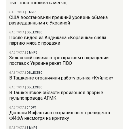
тыс. тонн топлива в месяц
6 АВГУСТА
|
В МИРЕ
США восстановили прежний уровень обмена
разведданными с Украиной
6 АВГУСТА
|
ОБЩЕСТВО
После видео из Андижана «Корзинка» сняла
партию мяса с продажи
6 АВГУСТА
|
В МИРЕ
Зеленский заявил о трехкратном сокращении
поставок Украине ракет ПВО
6 АВГУСТА
|
ОБЩЕСТВО
В Ташкенте ограничили работу рынка «Куйлюк»
6 АВГУСТА
|
ОБЩЕСТВО
В Ташкентской области произошел прорыв
пульпопровода АГМК
6 АВГУСТА
|
СПОРТ
Джанни Инфантино сохранил пост президента
ФИФА несмотря на критику
5 АВГУСТА
|
В МИРЕ