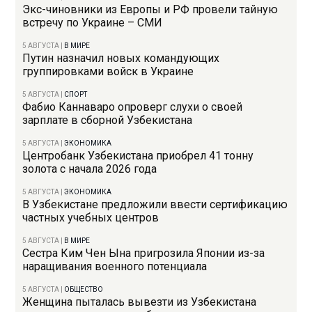
Экс-чиновники из Европы и РФ провели тайную
встречу по Украине – СМИ
5 АВГУСТА
|
В МИРЕ
Путин назначил новых командующих
группировками войск в Украине
5 АВГУСТА
|
СПОРТ
Фабио Каннаваро опроверг слухи о своей
зарплате в сборной Узбекистана
5 АВГУСТА
|
ЭКОНОМИКА
Центробанк Узбекистана приобрел 41 тонну
золота с начала 2026 года
5 АВГУСТА
|
ЭКОНОМИКА
В Узбекистане предложили ввести сертификацию
частных учебных центров
5 АВГУСТА
|
В МИРЕ
Сестра Ким Чен Ына пригрозила Японии из-за
наращивания военного потенциала
5 АВГУСТА
|
ОБЩЕСТВО
Женщина пыталась вывезти из Узбекистана