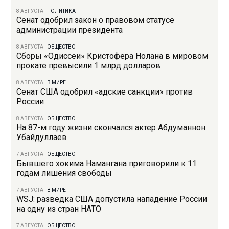
8 АВГУСТА
|
ПОЛИТИКА
Сенат одобрил закон о правовом статусе
администрации президента
8 АВГУСТА
|
ОБЩЕСТВО
Сборы «Одиссеи» Кристофера Нолана в мировом
прокате превысили 1 млрд долларов
8 АВГУСТА
|
В МИРЕ
Сенат США одобрил «адские санкции» против
России
8 АВГУСТА
|
ОБЩЕСТВО
На 87-м году жизни скончался актер Абдуманнон
Убайдуллаев
7 АВГУСТА
|
ОБЩЕСТВО
Бывшего хокима Намангана приговорили к 11
годам лишения свободы
7 АВГУСТА
|
В МИРЕ
WSJ: разведка США допустила нападение России
на одну из стран НАТО
7 АВГУСТА
|
ОБЩЕСТВО