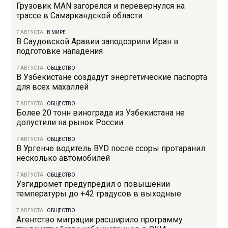
Грузовик MAN загорелся и перевернулся на
трассе в Самаркандской области
7 АВГУСТА
|
В МИРЕ
В Саудовской Аравии заподозрили Иран в
подготовке нападения
7 АВГУСТА
|
ОБЩЕСТВО
В Узбекистане создадут энергетические паспорта
для всех махаллей
7 АВГУСТА
|
ОБЩЕСТВО
Более 20 тонн винограда из Узбекистана не
допустили на рынок России
7 АВГУСТА
|
ОБЩЕСТВО
В Ургенче водитель BYD после ссоры протаранил
несколько автомобилей
7 АВГУСТА
|
ОБЩЕСТВО
Узгидромет предупредил о повышении
температуры до +42 градусов в выходные
7 АВГУСТА
|
ОБЩЕСТВО
Агентство миграции расширило программу