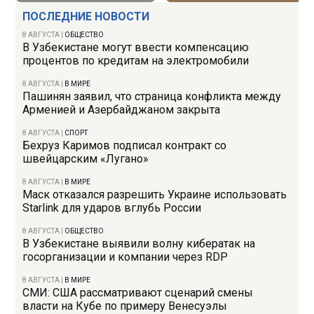
ПОСЛЕДНИЕ НОВОСТИ
8 АВГУСТА
|
ОБЩЕСТВО
В Узбекистане могут ввести компенсацию
процентов по кредитам на электромобили
8 АВГУСТА
|
В МИРЕ
Пашинян заявил, что страница конфликта между
Арменией и Азербайджаном закрыта
8 АВГУСТА
|
СПОРТ
Бехруз Каримов подписал контракт со
швейцарским «Лугано»
8 АВГУСТА
|
В МИРЕ
Маск отказался разрешить Украине использовать
Starlink для ударов вглубь России
8 АВГУСТА
|
ОБЩЕСТВО
В Узбекистане выявили волну кибератак на
госорганизации и компании через RDP
8 АВГУСТА
|
В МИРЕ
СМИ: США рассматривают сценарий смены
власти на Кубе по примеру Венесуэлы