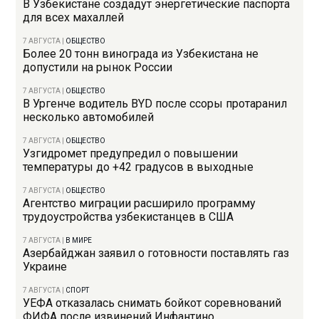
В Узбекистане создадут энергетические паспорта
для всех махаллей
7 АВГУСТА
|
ОБЩЕСТВО
Более 20 тонн винограда из Узбекистана не
допустили на рынок России
7 АВГУСТА
|
ОБЩЕСТВО
В Ургенче водитель BYD после ссоры протаранил
несколько автомобилей
7 АВГУСТА
|
ОБЩЕСТВО
Узгидромет предупредил о повышении
температуры до +42 градусов в выходные
7 АВГУСТА
|
ОБЩЕСТВО
Агентство миграции расширило программу
трудоустройства узбекистанцев в США
7 АВГУСТА
|
В МИРЕ
Азербайджан заявил о готовности поставлять газ
Украине
7 АВГУСТА
|
СПОРТ
УЕФА отказалась снимать бойкот соревнований
ФИФА после извинений Инфантино