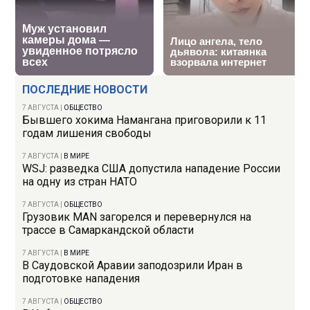
ПОСЛЕДНИЕ НОВОСТИ
7 АВГУСТА
|
ОБЩЕСТВО
Бывшего хокима Намангана приговорили к 11
годам лишения свободы
7 АВГУСТА
|
В МИРЕ
WSJ: разведка США допустила нападение России
на одну из стран НАТО
7 АВГУСТА
|
ОБЩЕСТВО
Грузовик MAN загорелся и перевернулся на
трассе в Самаркандской области
7 АВГУСТА
|
В МИРЕ
В Саудовской Аравии заподозрили Иран в
подготовке нападения
7 АВГУСТА
|
ОБЩЕСТВО