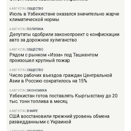
6 АВГУСТА
|
ОБЩЕСТВО
Июль в Узбекистане оказался значительно жарче
климатической нормы
6 АВГУСТА
|
ПОЛИТИКА
Депутаты одобрили законопроект о конфискации
авто за дорожное хулиганство
6 АВГУСТА
|
ОБЩЕСТВО
Рядом с рынком «Изза» под Ташкентом
произошел крупный пожар
6 АВГУСТА
|
ОБЩЕСТВО
Число рабочих въездов граждан Центральной
Азии в Россию сократилось на 15%
6 АВГУСТА
|
ЭКОНОМИКА
Узбекистан готов поставлять Кыргызстану до 20
тыс. тонн топлива в месяц
6 АВГУСТА
|
В МИРЕ
США восстановили прежний уровень обмена
разведданными с Украиной