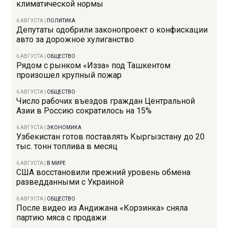
климатической нормы
6 АВГУСТА
|
ПОЛИТИКА
Депутаты одобрили законопроект о конфискации
авто за дорожное хулиганство
6 АВГУСТА
|
ОБЩЕСТВО
Рядом с рынком «Изза» под Ташкентом
произошел крупный пожар
6 АВГУСТА
|
ОБЩЕСТВО
Число рабочих въездов граждан Центральной
Азии в Россию сократилось на 15%
6 АВГУСТА
|
ЭКОНОМИКА
Узбекистан готов поставлять Кыргызстану до 20
тыс. тонн топлива в месяц
6 АВГУСТА
|
В МИРЕ
США восстановили прежний уровень обмена
разведданными с Украиной
6 АВГУСТА
|
ОБЩЕСТВО
После видео из Андижана «Корзинка» сняла
партию мяса с продажи