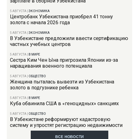
зарплате в сборной Узбекистана
5 АВГУСТА
|
ЭКОНОМИКА
Центробанк Узбекистана приобрел 41 тонну
золота с начала 2026 года
5 АВГУСТА
|
ЭКОНОМИКА
В Узбекистане предложили ввести сертификацию
частных учебных центров
5 АВГУСТА
|
В МИРЕ
Сестра Ким Чен Ына пригрозила Японии из-за
наращивания военного потенциала
5 АВГУСТА
|
ОБЩЕСТВО
Женщина пыталась вывезти из Узбекистана
золото в подгузнике ребенка
5 АВГУСТА
|
В МИРЕ
Куба обвинила США в «геноцидных» санкциях
5 АВГУСТА
|
ОБЩЕСТВО
В Узбекистане реформируют кадастровую
систему и упростят регистрацию недвижимости
ВСЕ НОВОСТИ