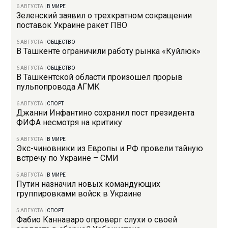
6 АВГУСТА
|
В МИРЕ
Зеленский заявил о трехкратном сокращении
поставок Украине ракет ПВО
6 АВГУСТА
|
ОБЩЕСТВО
В Ташкенте ограничили работу рынка «Куйлюк»
6 АВГУСТА
|
ОБЩЕСТВО
В Ташкентской области произошел прорыв
пульпопровода АГМК
6 АВГУСТА
|
СПОРТ
Джанни Инфантино сохранил пост президента
ФИФА несмотря на критику
5 АВГУСТА
|
В МИРЕ
Экс-чиновники из Европы и РФ провели тайную
встречу по Украине – СМИ
5 АВГУСТА
|
В МИРЕ
Путин назначил новых командующих
группировками войск в Украине
5 АВГУСТА
|
СПОРТ
Фабио Каннаваро опроверг слухи о своей