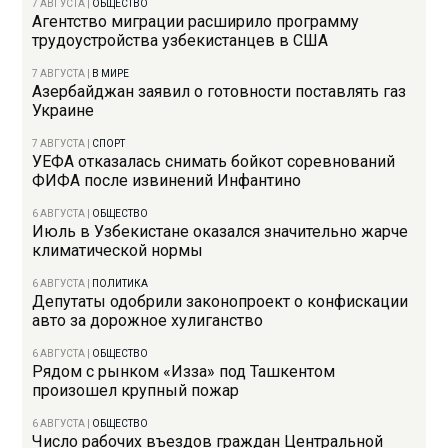
7 АВГУСТА
|
ОБЩЕСТВО
Агентство миграции расширило программу
трудоустройства узбекистанцев в США
7 АВГУСТА
|
В МИРЕ
Азербайджан заявил о готовности поставлять газ
Украине
7 АВГУСТА
|
СПОРТ
УЕФА отказалась снимать бойкот соревнований
ФИФА после извинений Инфантино
6 АВГУСТА
|
ОБЩЕСТВО
Июль в Узбекистане оказался значительно жарче
климатической нормы
6 АВГУСТА
|
ПОЛИТИКА
Депутаты одобрили законопроект о конфискации
авто за дорожное хулиганство
6 АВГУСТА
|
ОБЩЕСТВО
Рядом с рынком «Изза» под Ташкентом
произошел крупный пожар
6 АВГУСТА
|
ОБЩЕСТВО
Число рабочих въездов граждан Центральной