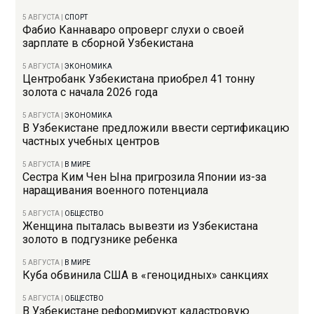
5 АВГУСТА
|
СПОРТ
Фабио Каннаваро опроверг слухи о своей
зарплате в сборной Узбекистана
5 АВГУСТА
|
ЭКОНОМИКА
Центробанк Узбекистана приобрел 41 тонну
золота с начала 2026 года
5 АВГУСТА
|
ЭКОНОМИКА
В Узбекистане предложили ввести сертификацию
частных учебных центров
5 АВГУСТА
|
В МИРЕ
Сестра Ким Чен Ына пригрозила Японии из-за
наращивания военного потенциала
5 АВГУСТА
|
ОБЩЕСТВО
Женщина пыталась вывезти из Узбекистана
золото в подгузнике ребенка
5 АВГУСТА
|
В МИРЕ
Куба обвинила США в «геноцидных» санкциях
5 АВГУСТА
|
ОБЩЕСТВО
В Узбекистане реформируют кадастровую