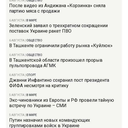
6 АВГУСТА
|
ОБЩЕСТВО
После видео из Андижана «Корзинка» сняла
партию мяса с продажи
6 АВГУСТА
|
В МИРЕ
Зеленский заявил о трехкратном сокращении
поставок Украине ракет ПВО
6 АВГУСТА
|
ОБЩЕСТВО
В Ташкенте ограничили работу рынка «Куйлюк»
6 АВГУСТА
|
ОБЩЕСТВО
В Ташкентской области произошел прорыв
пульпопровода АГМК
6 АВГУСТА
|
СПОРТ
Джанни Инфантино сохранил пост президента
ФИФА несмотря на критику
5 АВГУСТА
|
В МИРЕ
Экс-чиновники из Европы и РФ провели тайную
встречу по Украине – СМИ
5 АВГУСТА
|
В МИРЕ
Путин назначил новых командующих
группировками войск в Украине