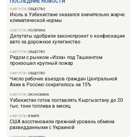
ПОСЛЕДНИЕ НОВОСТИ
6 АВГУСТА
|
ОБЩЕСТВО
Июль в Узбекистане оказался значительно жарче
климатической нормы
6 АВГУСТА
|
ПОЛИТИКА
Депутаты одобрили законопроект о конфискации
авто за дорожное хулиганство
6 АВГУСТА
|
ОБЩЕСТВО
Рядом с рынком «Изза» под Ташкентом
произошел крупный пожар
6 АВГУСТА
|
ОБЩЕСТВО
Число рабочих въездов граждан Центральной
Азии в Россию сократилось на 15%
6 АВГУСТА
|
ЭКОНОМИКА
Узбекистан готов поставлять Кыргызстану до 20
тыс. тонн топлива в месяц
6 АВГУСТА
|
В МИРЕ
США восстановили прежний уровень обмена
разведданными с Украиной