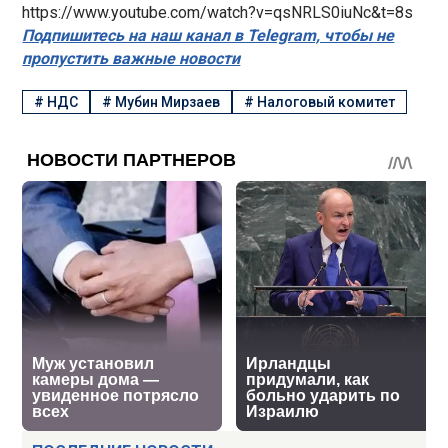
https://www.youtube.com/watch?v=qsNRLS0iuNc&t=8s
Подпишитесь на наш канал в Telegram, чтобы не
пропустить важные новости
#
НДС
#
Мубин Мирзаев
#
Налоговый комитет